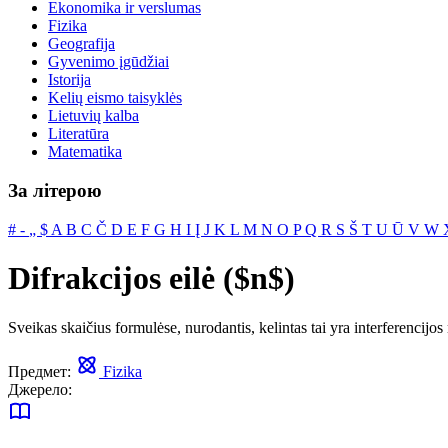
Ekonomika ir verslumas
Fizika
Geografija
Gyvenimo įgūdžiai
Istorija
Kelių eismo taisyklės
Lietuvių kalba
Literatūra
Matematika
За літерою
#
‐
„
$
A
B
C
Č
D
E
F
G
H
I
Į
J
K
L
M
N
O
P
Q
R
S
Š
T
U
Ū
V
W
Difrakcijos eilė ($n$)
Sveikas skaičius formulėse, nurodantis, kelintas tai yra interferencij
Предмет:
Fizika
Джерело: