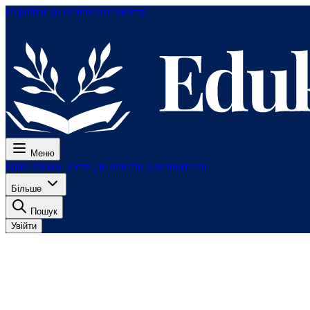
Перейти до основного вмісту
Меню
Ціни
Уроки
Тести
До іспитів
Для вчителів
Більше
Пошук
Увійти