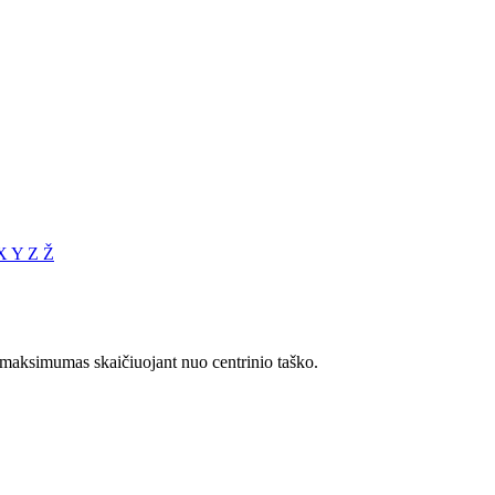
X
Y
Z
Ž
os maksimumas skaičiuojant nuo centrinio taško.