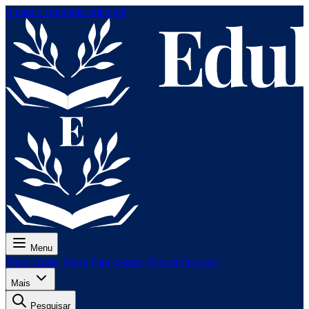
Ir para o conteúdo principal
Menu
Preço
Aulas
Testes
Para exames
Para professores
Mais
Pesquisar