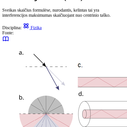
Sveikas skaičius formulėse, nurodantis, kelintas tai yra
interferencijos maksimumas skaičiuojant nuo centrinio taško.
Disciplina:
Fizika
Fonte: