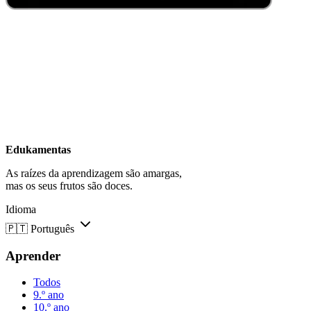
Edukamentas
As raízes da aprendizagem são amargas,
mas os seus frutos são doces.
Idioma
🇵🇹
Português
Aprender
Todos
9.º ano
10.º ano