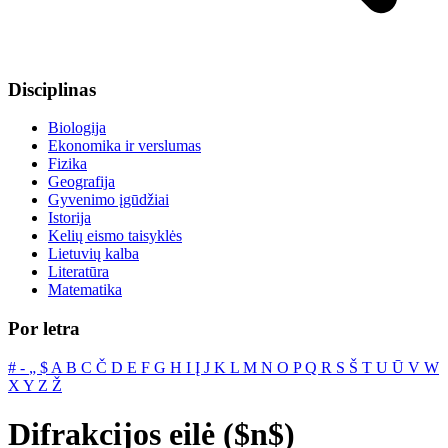
Disciplinas
Biologija
Ekonomika ir verslumas
Fizika
Geografija
Gyvenimo įgūdžiai
Istorija
Kelių eismo taisyklės
Lietuvių kalba
Literatūra
Matematika
Por letra
#
‐
„
$
A
B
C
Č
D
E
F
G
H
I
Į
J
K
L
M
N
O
P
Q
R
S
Š
T
U
Ū
V
W
X
Y
Z
Ž
Difrakcijos eilė ($n$)