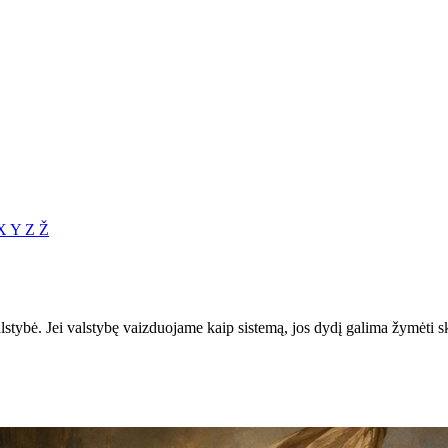
X
Y
Z
Ž
stybė. Jei valstybę vaizduojame kaip sistemą, jos dydį galima žymėti ska