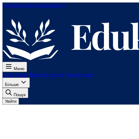
Перейти до основного вмісту
Меню
Ціни
Уроки
Тести
До іспитів
Для вчителів
Більше
Пошук
Увійти