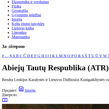
Ekonomika ir verslumas
Fizika
Geografija
Gyvenimo įgūdžiai
Istorija
Kelių eismo taisyklės
Lietuvių kalba
Literatūra
Matematika
За літерою
#
‐
„
$
A
B
C
Č
D
E
F
G
H
I
Į
J
K
L
M
N
O
P
Q
R
S
Š
T
U
Ū
V
W
Abiejų Tautų Respublika (ATR)
Bendra Lenkijos Karalystės ir Lietuvos Didžiosios Kunigaikštystės val
Предмет:
Istorija
Джерело: