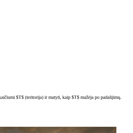
ičiumi $T$ (teritorija) ir matyti, kaip $T$ mažėja po padalijimų.