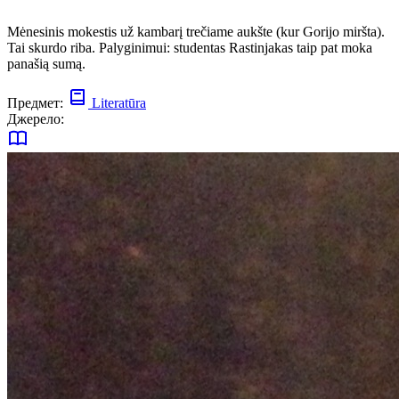
Mėnesinis mokestis už kambarį trečiame aukšte (kur Gorijo miršta).
Tai skurdo riba. Palyginimui: studentas Rastinjakas taip pat moka
panašią sumą.
Предмет:
Literatūra
Джерело: