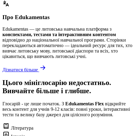
Про Edukamentas
Edukamentas — це литовська навчальна платформа з
конспектами, тестами та інтерактивним контентом
відповідно до національної навчальної програми. Сторінки
перекладаються автоматично — ідеальний ресурс для тих, хто
вивчає литовську мову, литовської діаспори та всіх, хто
цікавиться, що вивчають литовські учні.
Дізнатися більше
Цього мініглосарію недостатньо.
Вивчайте більше і глибше.
Глосарій - це лише початок. З
Edukamentas Flex
відкрийте
весь контент для учнів 9-12 класів: повні уроки, інтерактивні
тести та велику базу джерел для цілісного розуміння.
Література