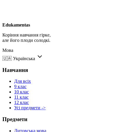
Edukamentas
Коріння навчання гірке,
але його плоди солодкі.
Мова
🇺🇦
Українська
Навчання
Для всіх
9 клас
10 клас
11 клас
12 клас
Усі предмети ->
Предмети
Литовська мова