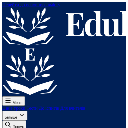
Перейти до основного вмісту
Меню
Ціни
Уроки
Тести
До іспитів
Для вчителів
Більше
Пошук