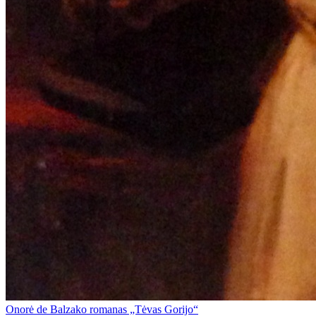
Onorė de Balzako romanas „Tėvas Gorijo“