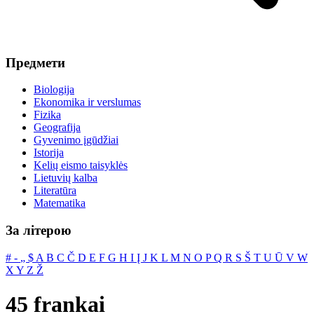
Предмети
Biologija
Ekonomika ir verslumas
Fizika
Geografija
Gyvenimo įgūdžiai
Istorija
Kelių eismo taisyklės
Lietuvių kalba
Literatūra
Matematika
За літерою
#
‐
„
$
A
B
C
Č
D
E
F
G
H
I
Į
J
K
L
M
N
O
P
Q
R
S
Š
T
U
Ū
V
W
X
Y
Z
Ž
45 frankai