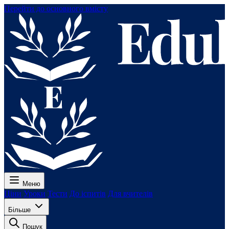
Перейти до основного вмісту
Меню
Ціни
Уроки
Тести
До іспитів
Для вчителів
Більше
Пошук