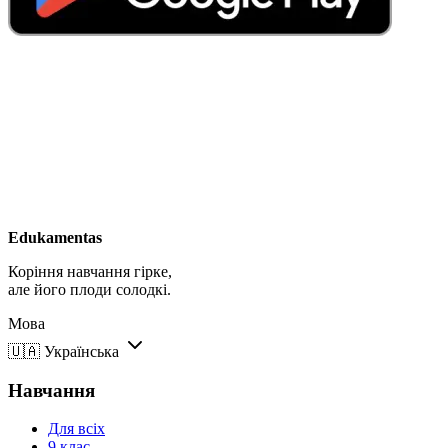
Edukamentas
Коріння навчання гірке,
але його плоди солодкі.
Мова
🇺🇦
Українська
Навчання
Для всіх
9 клас