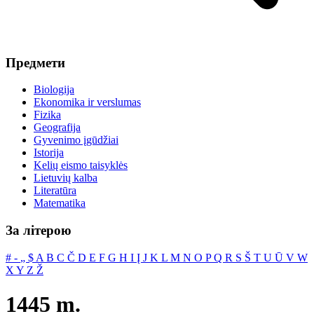
Предмети
Biologija
Ekonomika ir verslumas
Fizika
Geografija
Gyvenimo įgūdžiai
Istorija
Kelių eismo taisyklės
Lietuvių kalba
Literatūra
Matematika
За літерою
#
‐
„
$
A
B
C
Č
D
E
F
G
H
I
Į
J
K
L
M
N
O
P
Q
R
S
Š
T
U
Ū
V
W
X
Y
Z
Ž
1445 m.