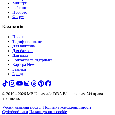
Мініігри
Рейтинг
Прогрес
Форум
Компанія
Про нас
Тарифи та плани
Для вчителів
Для батьків
Для шкіл
Контакти та підтримка
Кар’єра
New
Безпека
Бренд
© 2019 - 2026 MB Uncascade DBA Edukamentas. Усі права
захищено.
Умови надання послуг
Політика конфіденційності
Субобробники
Налаштування cookie