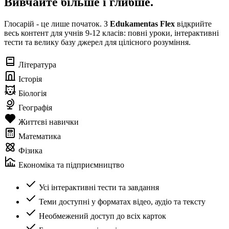
Вивчайте більше і глибше.
Глосарій - це лише початок. З
Edukamentas Flex
відкрийте
весь контент для учнів 9-12 класів: повні уроки, інтерактивні
тести та велику базу джерел для цілісного розуміння.
Література
Історія
Біологія
Географія
Життєві навички
Математика
Фізика
Економіка та підприємництво
Усі інтерактивні тести та завдання
Теми доступні у форматах відео, аудіо та тексту
Необмежений доступ до всіх карток