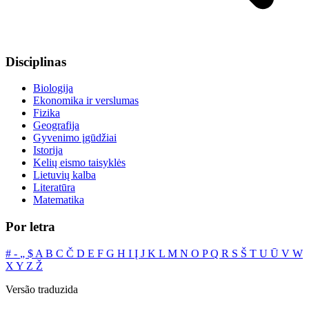
Disciplinas
Biologija
Ekonomika ir verslumas
Fizika
Geografija
Gyvenimo įgūdžiai
Istorija
Kelių eismo taisyklės
Lietuvių kalba
Literatūra
Matematika
Por letra
#
‐
„
$
A
B
C
Č
D
E
F
G
H
I
Į
J
K
L
M
N
O
P
Q
R
S
Š
T
U
Ū
V
W
X
Y
Z
Ž
Versão traduzida