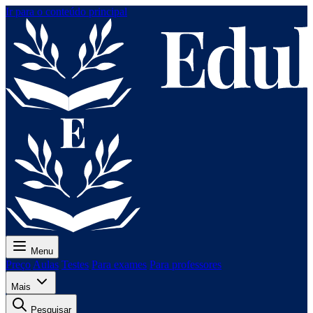
Ir para o conteúdo principal
Menu
Preço
Aulas
Testes
Para exames
Para professores
Mais
Pesquisar