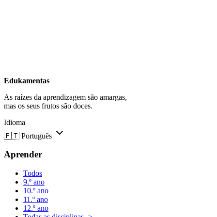
Edukamentas
As raízes da aprendizagem são amargas,
mas os seus frutos são doces.
Idioma
🇵🇹
Português
Aprender
Todos
9.º ano
10.º ano
11.º ano
12.º ano
Todas as disciplinas ->