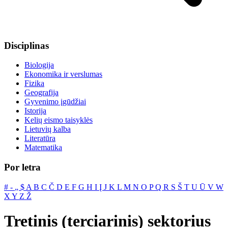
Disciplinas
Biologija
Ekonomika ir verslumas
Fizika
Geografija
Gyvenimo įgūdžiai
Istorija
Kelių eismo taisyklės
Lietuvių kalba
Literatūra
Matematika
Por letra
#
‐
„
$
A
B
C
Č
D
E
F
G
H
I
Į
J
K
L
M
N
O
P
Q
R
S
Š
T
U
Ū
V
W
X
Y
Z
Ž
Tretinis (terciarinis) sektorius