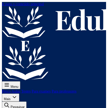
Ir para o conteúdo principal
Menu
Preço
Aulas
Testes
Para exames
Para professores
Mais
Pesquisar