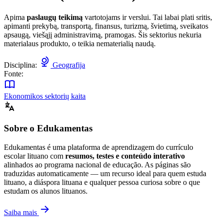
Apima
paslaugų teikimą
vartotojams ir verslui. Tai labai plati sritis,
apimanti prekybą, transportą, finansus, turizmą, švietimą, sveikatos
apsaugą, viešąjį administravimą, pramogas. Šis sektorius nekuria
materialaus produkto, o teikia nematerialią naudą.
Disciplina:
Geografija
Fonte:
Ekonomikos sektorių kaita
Sobre o Edukamentas
Edukamentas é uma plataforma de aprendizagem do currículo
escolar lituano com
resumos, testes e conteúdo interativo
alinhados ao programa nacional de educação. As páginas são
traduzidas automaticamente — um recurso ideal para quem estuda
lituano, a diáspora lituana e qualquer pessoa curiosa sobre o que
estudam os alunos lituanos.
Saiba mais