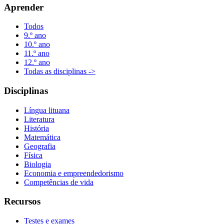
Aprender
Todos
9.º ano
10.º ano
11.º ano
12.º ano
Todas as disciplinas ->
Disciplinas
Língua lituana
Literatura
História
Matemática
Geografia
Física
Biologia
Economia e empreendedorismo
Competências de vida
Recursos
Testes e exames