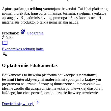
Apima
paslaugų teikimą
vartotojams ir verslui. Tai labai plati sritis,
apimanti prekybą, transportą, finansus, turizmą, švietimą, sveikatos
apsaugą, viešąjį administravimą, pramogas. Šis sektorius nekuria
materialaus produkto, o teikia nematerialią naudą.
Przedmiot:
Geografija
Źródło:
Ekonomikos sektorių kaita
O platformie Edukamentas
Edukamentas to litewska platforma edukacyjna z
notatkami,
testami i interaktywnymi materiałami
zgodnymi z krajowym
programem nauczania. Strony są tłumaczone automatycznie —
idealne źródło dla uczących się litewskiego, litewskiej diaspory i
każdego, kto chce poznać, czego uczą się litewscy uczniowie.
Dowiedz się więcej