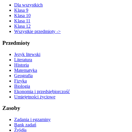
Dla wszystkich
Klasa 9
Klasa 10
Klasa 11
Klasa 12
Wszystkie przedmioty ->
Przedmioty
Język litewski
Literatura
Historia
Matematyka
Geografia
Fizyka
Biologia
Ekonomia i przedsiębiorczość
Umiejętności życiowe
Zasoby
Zadania i egzaminy
Bank zadań
Źródła