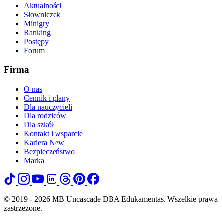
Aktualności
Słowniczek
Minigry
Ranking
Postępy
Forum
Firma
O nas
Cennik i plany
Dla nauczycieli
Dla rodziców
Dla szkół
Kontakt i wsparcie
Kariera
New
Bezpieczeństwo
Marka
© 2019 - 2026 MB Uncascade DBA Edukamentas. Wszelkie prawa
zastrzeżone.