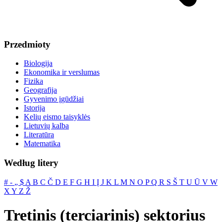
Przedmioty
Biologija
Ekonomika ir verslumas
Fizika
Geografija
Gyvenimo įgūdžiai
Istorija
Kelių eismo taisyklės
Lietuvių kalba
Literatūra
Matematika
Według litery
#
‐
„
$
A
B
C
Č
D
E
F
G
H
I
Į
J
K
L
M
N
O
P
Q
R
S
Š
T
U
Ū
V
W
X
Y
Z
Ž
Tretinis (terciarinis) sektorius