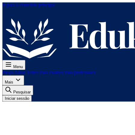
Ir para o conteúdo principal
Menu
Preço
Aulas
Testes
Para exames
Para professores
Mais
Pesquisar
Iniciar sessão