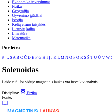
Ekonomika ir verslumas
Fizika
Geografija
Gyvenimo įgūdžiai
Istorija
Kelių eismo taisyklės
Lietuvių kalba
Literatūra
Matematika
Por letra
#
‐
„
$
A
B
C
Č
D
E
F
G
H
I
Į
J
K
L
M
N
O
P
Q
R
S
Š
T
U
Ū
V
W
Solenoidas
Laido ritė. Jos viduje magnetinis laukas yra beveik vienalytis.
Disciplina:
Fizika
Fonte: