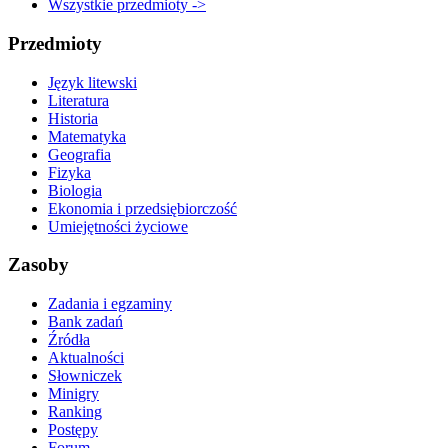
Wszystkie przedmioty ->
Przedmioty
Język litewski
Literatura
Historia
Matematyka
Geografia
Fizyka
Biologia
Ekonomia i przedsiębiorczość
Umiejętności życiowe
Zasoby
Zadania i egzaminy
Bank zadań
Źródła
Aktualności
Słowniczek
Minigry
Ranking
Postępy
Forum