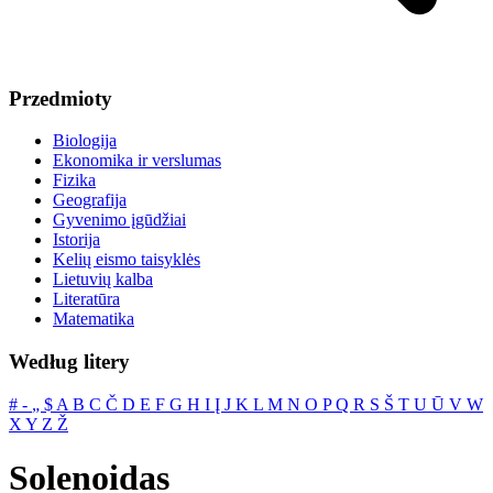
Przedmioty
Biologija
Ekonomika ir verslumas
Fizika
Geografija
Gyvenimo įgūdžiai
Istorija
Kelių eismo taisyklės
Lietuvių kalba
Literatūra
Matematika
Według litery
#
‐
„
$
A
B
C
Č
D
E
F
G
H
I
Į
J
K
L
M
N
O
P
Q
R
S
Š
T
U
Ū
V
W
X
Y
Z
Ž
Solenoidas