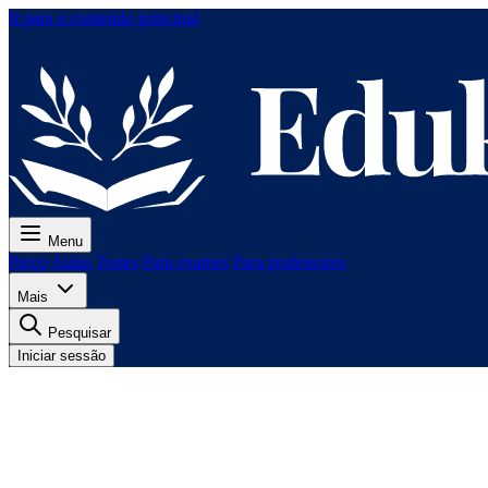
Ir para o conteúdo principal
Menu
Preço
Aulas
Testes
Para exames
Para professores
Mais
Pesquisar
Iniciar sessão