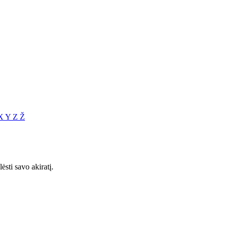
X
Y
Z
Ž
ėsti savo akiratį.