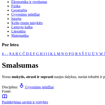
Ekonomika ir verslumas
Fizika
Geografija
Gyvenimo įgūdžiai
Istorija
Kelių eismo taisyklės
Lietuvių kalba
Literatūra
Matematika
Por letra
#
‐
„
$
A
B
C
Č
D
E
F
G
H
I
Į
J
K
L
M
N
O
P
Q
R
S
Š
T
U
Ū
V
W
Smalsumas
Noras
mokytis, atrasti ir suprasti
naujus dalykus, nuolat tobulėti ir pl
Disciplina:
Gyvenimo įgūdžiai
Fonte:
Pasitikėjimas savimi ir vertybės