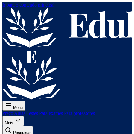
Ir para o conteúdo principal
Menu
Preço
Aulas
Testes
Para exames
Para professores
Mais
Pesquisar