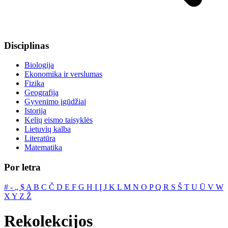
Disciplinas
Biologija
Ekonomika ir verslumas
Fizika
Geografija
Gyvenimo įgūdžiai
Istorija
Kelių eismo taisyklės
Lietuvių kalba
Literatūra
Matematika
Por letra
#
‐
„
$
A
B
C
Č
D
E
F
G
H
I
Į
J
K
L
M
N
O
P
Q
R
S
Š
T
U
Ū
V
W
X
Y
Z
Ž
Rekolekcijos