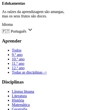
Edukamentas
As raízes da aprendizagem são amargas,
mas os seus frutos são doces.
Idioma
🇵🇹
Português
Aprender
Todos
9.º ano
10.º ano
11.º ano
12.º ano
Todas as disciplinas ->
Disciplinas
Língua lituana
Literatura
História
Matemática
Geografia