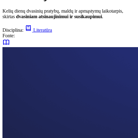
Kelių dienų dvasinių pratybų, maldų ir apmąstymų laikotarpis,
skirtas
dvasiniam atsinaujinimui ir susikaupimui
.
Disciplina:
Literatūra
Fonte: