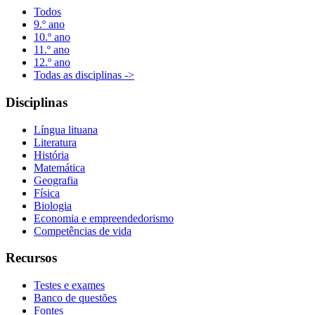
Todos
9.º ano
10.º ano
11.º ano
12.º ano
Todas as disciplinas ->
Disciplinas
Língua lituana
Literatura
História
Matemática
Geografia
Física
Biologia
Economia e empreendedorismo
Competências de vida
Recursos
Testes e exames
Banco de questões
Fontes