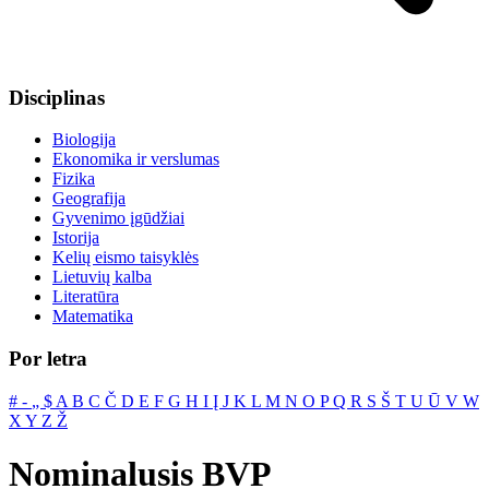
Disciplinas
Biologija
Ekonomika ir verslumas
Fizika
Geografija
Gyvenimo įgūdžiai
Istorija
Kelių eismo taisyklės
Lietuvių kalba
Literatūra
Matematika
Por letra
#
‐
„
$
A
B
C
Č
D
E
F
G
H
I
Į
J
K
L
M
N
O
P
Q
R
S
Š
T
U
Ū
V
W
X
Y
Z
Ž
Nominalusis BVP