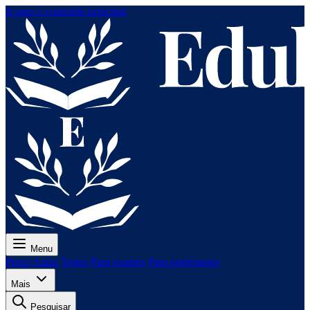
Ir para o conteúdo principal
Menu
Preço
Aulas
Testes
Para exames
Para professores
Mais
Pesquisar