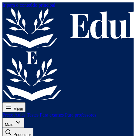
Ir para o conteúdo principal
Menu
Preço
Aulas
Testes
Para exames
Para professores
Mais
Pesquisar