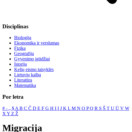
Disciplinas
Biologija
Ekonomika ir verslumas
Fizika
Geografija
Gyvenimo įgūdžiai
Istorija
Kelių eismo taisyklės
Lietuvių kalba
Literatūra
Matematika
Por letra
#
‐
„
$
A
B
C
Č
D
E
F
G
H
I
Į
J
K
L
M
N
O
P
Q
R
S
Š
T
U
Ū
V
W
X
Y
Z
Ž
Migracija