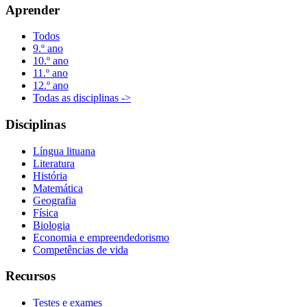
Aprender
Todos
9.º ano
10.º ano
11.º ano
12.º ano
Todas as disciplinas ->
Disciplinas
Língua lituana
Literatura
História
Matemática
Geografia
Física
Biologia
Economia e empreendedorismo
Competências de vida
Recursos
Testes e exames