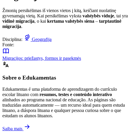
Žmonių persikėlimas iš vienos vietos į kitą, keičiant nuolatinę
gyvenamąją vietą. Kai persikėlimas vyksta
valstybės viduje
, tai yra
vidinė migracija
, o kai
kertama valstybės siena
–
tarptautinė
migracija
.
Disciplina:
Geografija
Fonte:
Migracijos: priežastys, formos ir pasekmės
Sobre o Edukamentas
Edukamentas é uma plataforma de aprendizagem do currículo
escolar lituano com
resumos, testes e conteúdo interativo
alinhados ao programa nacional de educação. As páginas são
traduzidas automaticamente — um recurso ideal para quem estuda
lituano, a diáspora lituana e qualquer pessoa curiosa sobre o que
estudam os alunos lituanos.
Saiba mais