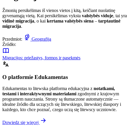
Žmonių persikėlimas iš vienos vietos į kitą, keičiant nuolatinę
gyvenamąją vietą. Kai persikėlimas vyksta
valstybės viduje
, tai yra
vidinė migracija
, o kai
kertama valstybės siena
–
tarptautinė
migracija
.
Przedmiot:
Geografija
Źródło:
Migracijos: priežastys, formos ir pasekmės
O platformie Edukamentas
Edukamentas to litewska platforma edukacyjna z
notatkami,
testami i interaktywnymi materiałami
zgodnymi z krajowym
programem nauczania. Strony są tłumaczone automatycznie —
idealne źródło dla uczących się litewskiego, litewskiej diaspory i
każdego, kto chce poznać, czego uczą się litewscy uczniowie.
Dowiedz się więcej