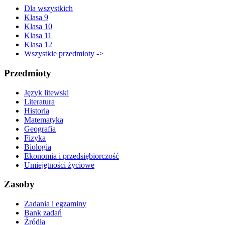
Dla wszystkich
Klasa 9
Klasa 10
Klasa 11
Klasa 12
Wszystkie przedmioty ->
Przedmioty
Język litewski
Literatura
Historia
Matematyka
Geografia
Fizyka
Biologia
Ekonomia i przedsiębiorczość
Umiejętności życiowe
Zasoby
Zadania i egzaminy
Bank zadań
Źródła