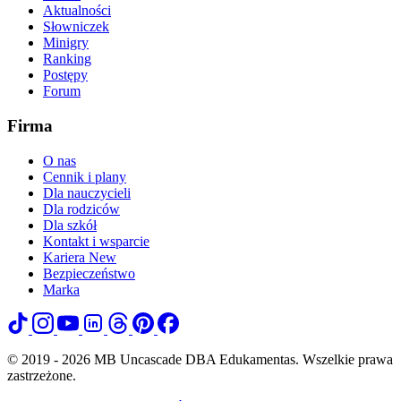
Aktualności
Słowniczek
Minigry
Ranking
Postępy
Forum
Firma
O nas
Cennik i plany
Dla nauczycieli
Dla rodziców
Dla szkół
Kontakt i wsparcie
Kariera
New
Bezpieczeństwo
Marka
© 2019 - 2026 MB Uncascade DBA Edukamentas. Wszelkie prawa
zastrzeżone.