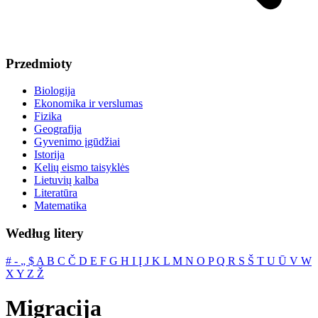
Przedmioty
Biologija
Ekonomika ir verslumas
Fizika
Geografija
Gyvenimo įgūdžiai
Istorija
Kelių eismo taisyklės
Lietuvių kalba
Literatūra
Matematika
Według litery
#
‐
„
$
A
B
C
Č
D
E
F
G
H
I
Į
J
K
L
M
N
O
P
Q
R
S
Š
T
U
Ū
V
W
X
Y
Z
Ž
Migracija