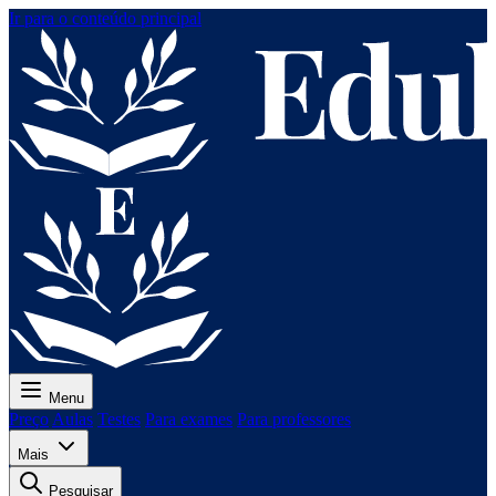
Ir para o conteúdo principal
Menu
Preço
Aulas
Testes
Para exames
Para professores
Mais
Pesquisar