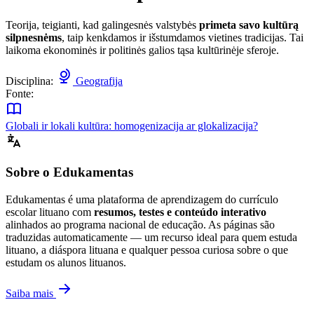
Teorija, teigianti, kad galingesnės valstybės
primeta savo kultūrą
silpnesnėms
, taip kenkdamos ir išstumdamos vietines tradicijas. Tai
laikoma ekonominės ir politinės galios tąsa kultūrinėje sferoje.
Disciplina:
Geografija
Fonte:
Globali ir lokali kultūra: homogenizacija ar glokalizacija?
Sobre o Edukamentas
Edukamentas é uma plataforma de aprendizagem do currículo
escolar lituano com
resumos, testes e conteúdo interativo
alinhados ao programa nacional de educação. As páginas são
traduzidas automaticamente — um recurso ideal para quem estuda
lituano, a diáspora lituana e qualquer pessoa curiosa sobre o que
estudam os alunos lituanos.
Saiba mais