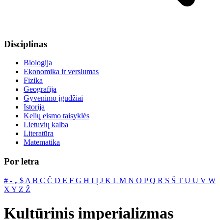
Disciplinas
Biologija
Ekonomika ir verslumas
Fizika
Geografija
Gyvenimo įgūdžiai
Istorija
Kelių eismo taisyklės
Lietuvių kalba
Literatūra
Matematika
Por letra
#
‐
„
$
A
B
C
Č
D
E
F
G
H
I
Į
J
K
L
M
N
O
P
Q
R
S
Š
T
U
Ū
V
W
X
Y
Z
Ž
Kultūrinis imperializmas