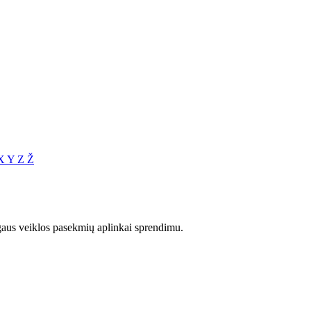
X
Y
Z
Ž
aus veiklos pasekmių aplinkai sprendimu.