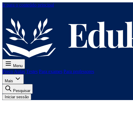
Ir para o conteúdo principal
Menu
Preço
Aulas
Testes
Para exames
Para professores
Mais
Pesquisar
Iniciar sessão