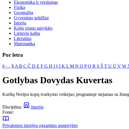
Ekonomika ir verslumas
Fizika
Geografija
Gyvenimo įgūdžiai
Istorija
Kelių eismo taisyklės
Lietuvių kalba
Literatūra
Matematika
Por letra
#
‐
„
$
A
B
C
Č
D
E
F
G
H
I
Į
J
K
L
M
N
O
P
Q
R
S
Š
T
U
Ū
V
W
Gotlybas Dovydas Kuvertas
Kuršių Nerijos kopų tvarkymo veikėjas; programoje siejamas su žmog
Disciplina:
Istorija
Fonte:
Privalomos istorijos egzamino asmenybės