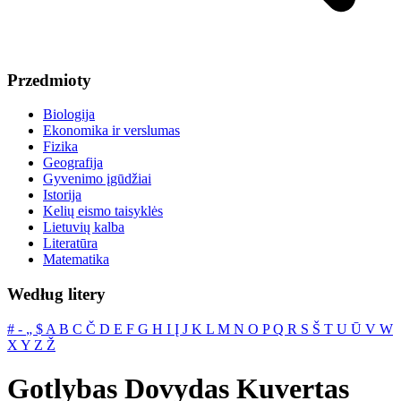
Przedmioty
Biologija
Ekonomika ir verslumas
Fizika
Geografija
Gyvenimo įgūdžiai
Istorija
Kelių eismo taisyklės
Lietuvių kalba
Literatūra
Matematika
Według litery
#
‐
„
$
A
B
C
Č
D
E
F
G
H
I
Į
J
K
L
M
N
O
P
Q
R
S
Š
T
U
Ū
V
W
X
Y
Z
Ž
Gotlybas Dovydas Kuvertas