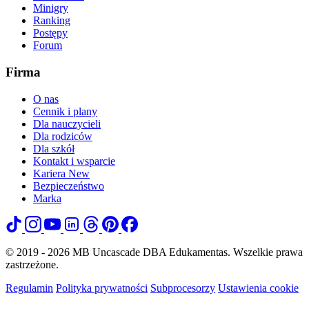
Minigry
Ranking
Postępy
Forum
Firma
O nas
Cennik i plany
Dla nauczycieli
Dla rodziców
Dla szkół
Kontakt i wsparcie
Kariera
New
Bezpieczeństwo
Marka
© 2019 - 2026 MB Uncascade DBA Edukamentas. Wszelkie prawa
zastrzeżone.
Regulamin
Polityka prywatności
Subprocesorzy
Ustawienia cookie