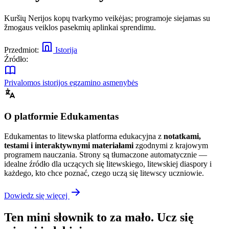
Kuršių Nerijos kopų tvarkymo veikėjas; programoje siejamas su
žmogaus veiklos pasekmių aplinkai sprendimu.
Przedmiot:
Istorija
Źródło:
Privalomos istorijos egzamino asmenybės
O platformie Edukamentas
Edukamentas to litewska platforma edukacyjna z
notatkami,
testami i interaktywnymi materiałami
zgodnymi z krajowym
programem nauczania. Strony są tłumaczone automatycznie —
idealne źródło dla uczących się litewskiego, litewskiej diaspory i
każdego, kto chce poznać, czego uczą się litewscy uczniowie.
Dowiedz się więcej
Ten mini słownik to za mało. Ucz się