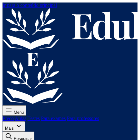
Ir para o conteúdo principal
Menu
Preço
Aulas
Testes
Para exames
Para professores
Mais
Pesquisar