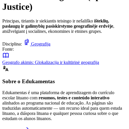
Justice)
Principas, tiriantis ir siekiantis teisingo ir nešališko
išteklių,
paslaugų ir galimybių pasiskirstymo geografinėje erdvėje
,
atsižvelgiant į socialines, ekonomines ir etnines grupes.
Disciplina:
Geografija
Fonte:
Geografo akimis: Glokalizacija ir kultūrinė geografija
Sobre o Edukamentas
Edukamentas é uma plataforma de aprendizagem do currículo
escolar lituano com
resumos, testes e conteúdo interativo
alinhados ao programa nacional de educação. As páginas são
traduzidas automaticamente — um recurso ideal para quem estuda
lituano, a diáspora lituana e qualquer pessoa curiosa sobre o que
estudam os alunos lituanos.