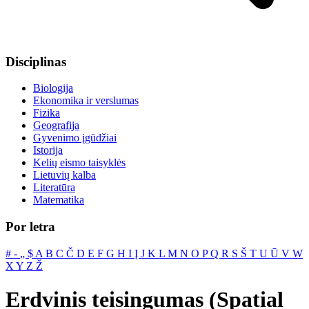
Disciplinas
Biologija
Ekonomika ir verslumas
Fizika
Geografija
Gyvenimo įgūdžiai
Istorija
Kelių eismo taisyklės
Lietuvių kalba
Literatūra
Matematika
Por letra
#
‐
„
$
A
B
C
Č
D
E
F
G
H
I
Į
J
K
L
M
N
O
P
Q
R
S
Š
T
U
Ū
V
W
X
Y
Z
Ž
Erdvinis teisingumas (Spatial