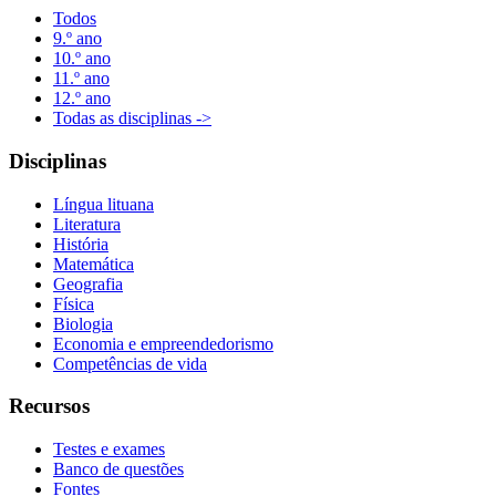
Todos
9.º ano
10.º ano
11.º ano
12.º ano
Todas as disciplinas ->
Disciplinas
Língua lituana
Literatura
História
Matemática
Geografia
Física
Biologia
Economia e empreendedorismo
Competências de vida
Recursos
Testes e exames
Banco de questões
Fontes