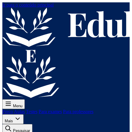
Ir para o conteúdo principal
Menu
Preço
Aulas
Testes
Para exames
Para professores
Mais
Pesquisar