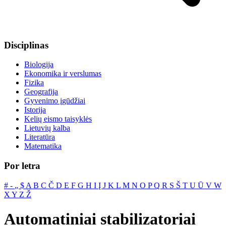
Disciplinas
Biologija
Ekonomika ir verslumas
Fizika
Geografija
Gyvenimo įgūdžiai
Istorija
Kelių eismo taisyklės
Lietuvių kalba
Literatūra
Matematika
Por letra
#
‐
„
$
A
B
C
Č
D
E
F
G
H
I
Į
J
K
L
M
N
O
P
Q
R
S
Š
T
U
Ū
V
W
X
Y
Z
Ž
Automatiniai stabilizatoriai