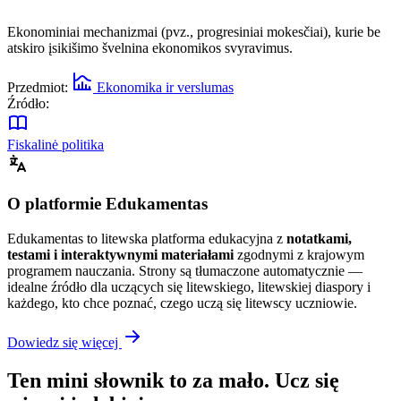
Ekonominiai mechanizmai (pvz., progresiniai mokesčiai), kurie be
atskiro įsikišimo švelnina ekonomikos svyravimus.
Przedmiot:
Ekonomika ir verslumas
Źródło:
Fiskalinė politika
O platformie Edukamentas
Edukamentas to litewska platforma edukacyjna z
notatkami,
testami i interaktywnymi materiałami
zgodnymi z krajowym
programem nauczania. Strony są tłumaczone automatycznie —
idealne źródło dla uczących się litewskiego, litewskiej diaspory i
każdego, kto chce poznać, czego uczą się litewscy uczniowie.
Dowiedz się więcej
Ten mini słownik to za mało. Ucz się