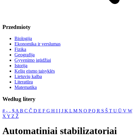
Przedmioty
Biologija
Ekonomika ir verslumas
Fizika
Geografija
Gyvenimo įgūdžiai
Istorija
Kelių eismo taisyklės
Lietuvių kalba
Literatūra
Matematika
Według litery
#
‐
„
$
A
B
C
Č
D
E
F
G
H
I
Į
J
K
L
M
N
O
P
Q
R
S
Š
T
U
Ū
V
W
X
Y
Z
Ž
Automatiniai stabilizatoriai