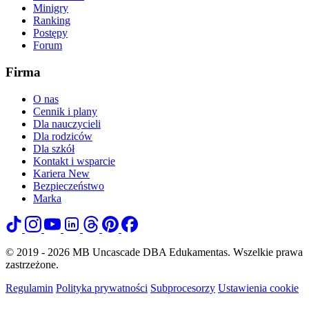
Minigry
Ranking
Postępy
Forum
Firma
O nas
Cennik i plany
Dla nauczycieli
Dla rodziców
Dla szkół
Kontakt i wsparcie
Kariera
New
Bezpieczeństwo
Marka
© 2019 - 2026 MB Uncascade DBA Edukamentas. Wszelkie prawa
zastrzeżone.
Regulamin
Polityka prywatności
Subprocesorzy
Ustawienia cookie