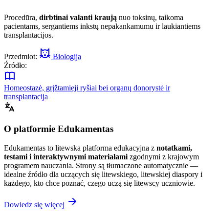
Procedūra,
dirbtinai valanti kraują
nuo toksinų, taikoma
pacientams, sergantiems inkstų nepakankamumu ir laukiantiems
transplantacijos.
Przedmiot:
Biologija
Źródło:
Homeostazė, grįžtamieji ryšiai bei organų donorystė ir
transplantacija
O platformie Edukamentas
Edukamentas to litewska platforma edukacyjna z
notatkami,
testami i interaktywnymi materiałami
zgodnymi z krajowym
programem nauczania. Strony są tłumaczone automatycznie —
idealne źródło dla uczących się litewskiego, litewskiej diaspory i
każdego, kto chce poznać, czego uczą się litewscy uczniowie.
Dowiedz się więcej