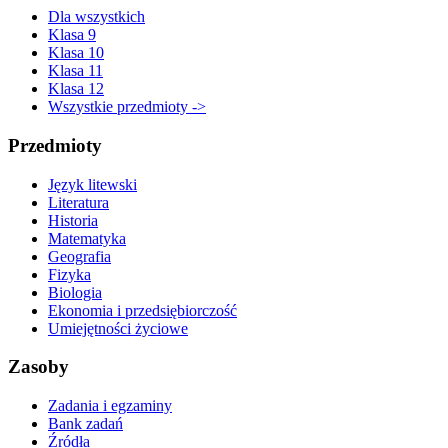
Dla wszystkich
Klasa 9
Klasa 10
Klasa 11
Klasa 12
Wszystkie przedmioty ->
Przedmioty
Język litewski
Literatura
Historia
Matematyka
Geografia
Fizyka
Biologia
Ekonomia i przedsiębiorczość
Umiejętności życiowe
Zasoby
Zadania i egzaminy
Bank zadań
Źródła