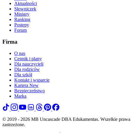
Aktualności
Słowniczek
Minigry
Ranking
Postępy
Forum
Firma
O nas
Cennik i plany
Dla nauczycieli
Dla rodziców
Dla szkół
Kontakt i wsparcie
Kariera
New
Bezpieczeństwo
Marka
© 2019 - 2026 MB Uncascade DBA Edukamentas. Wszelkie prawa
zastrzeżone.