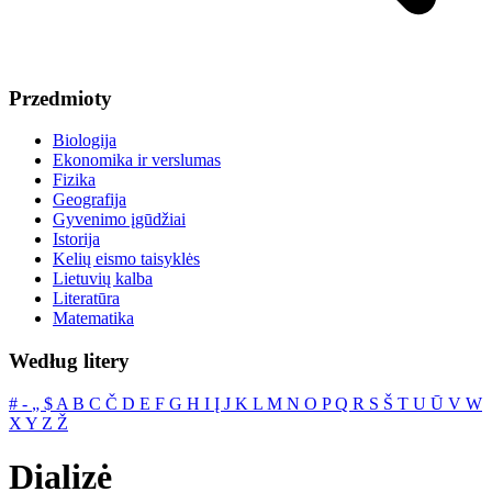
Przedmioty
Biologija
Ekonomika ir verslumas
Fizika
Geografija
Gyvenimo įgūdžiai
Istorija
Kelių eismo taisyklės
Lietuvių kalba
Literatūra
Matematika
Według litery
#
‐
„
$
A
B
C
Č
D
E
F
G
H
I
Į
J
K
L
M
N
O
P
Q
R
S
Š
T
U
Ū
V
W
X
Y
Z
Ž
Dializė