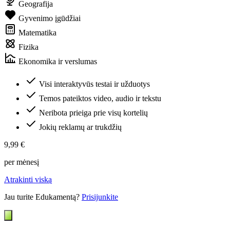
Geografija
Gyvenimo įgūdžiai
Matematika
Fizika
Ekonomika ir verslumas
Visi interaktyvūs testai ir užduotys
Temos pateiktos video, audio ir tekstu
Neribota prieiga prie visų kortelių
Jokių reklamų ar trukdžių
9,99 €
per mėnesį
Atrakinti viską
Jau turite Edukamentą?
Prisijunkite