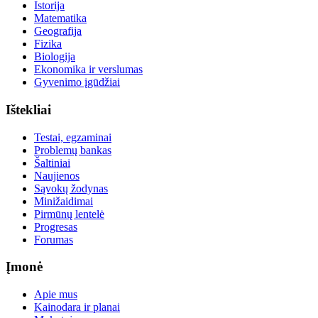
Istorija
Matematika
Geografija
Fizika
Biologija
Ekonomika ir verslumas
Gyvenimo įgūdžiai
Ištekliai
Testai, egzaminai
Problemų bankas
Šaltiniai
Naujienos
Sąvokų žodynas
Minižaidimai
Pirmūnų lentelė
Progresas
Forumas
Įmonė
Apie mus
Kainodara ir planai