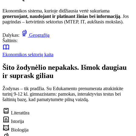
Ekonomikos sistema, kurioje didžiausia vertė sukuriama
generuojant, naudojant ir platinant žinias bei informaciją
. Jos
pagrindas – ketvirtinis sektorius (MTEP, IT, aukštasis mokslas).
Dalykas:
Geografija
Šaltinis:
Ekonomikos sektorių kaita
Šito žodynėlio nepakaks. Išmok daugiau
ir suprask giliau
Žodynas – tik pradžia. Su Edukamento prenumerata atrakinkite
turinį 9-12 kl. gimnazistams: pamokas, interaktyvius testus bei
šaltinių bazę, kad pamatytumėte pilną vaizdą.
Literatūra
Istorija
Biologija