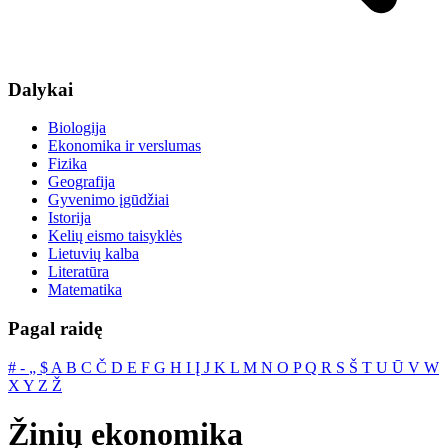
Dalykai
Biologija
Ekonomika ir verslumas
Fizika
Geografija
Gyvenimo įgūdžiai
Istorija
Kelių eismo taisyklės
Lietuvių kalba
Literatūra
Matematika
Pagal raidę
#
‐
„
$
A
B
C
Č
D
E
F
G
H
I
Į
J
K
L
M
N
O
P
Q
R
S
Š
T
U
Ū
V
W
X
Y
Z
Ž
Žinių ekonomika