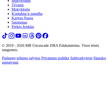
Mokytojams
Tėvams
Mokykloms
Kontaktai ir pagalba
Karjera
Nauja
Saugumas
Prekės ženklas
© 2019 - 2026 MB Uncascade DBA Edukamentas. Visos teisės
saugomos.
Paslaugų teikimo sąlygos
Privatumo politika
Subtvarkytojai
Slapukų
nustatymai