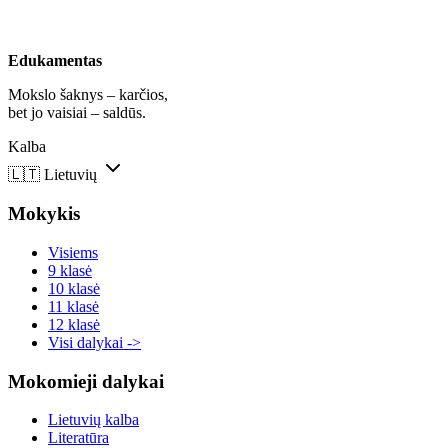
Edukamentas
Mokslo šaknys – karčios,
bet jo vaisiai – saldūs.
Kalba
🇱🇹
Lietuvių
Mokykis
Visiems
9 klasė
10 klasė
11 klasė
12 klasė
Visi dalykai ->
Mokomieji dalykai
Lietuvių kalba
Literatūra