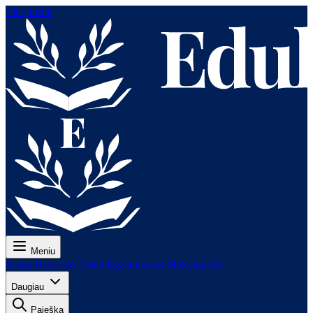
Eiti į turinį
Meniu
Kaina
Pamokos
Testai
Egzaminams
Mokytojams
Daugiau
Paieška