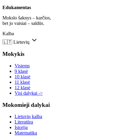
Edukamentas
Mokslo šaknys – karčios,
bet jo vaisiai – saldūs.
Kalba
🇱🇹
Lietuvių
Mokykis
Visiems
9 klasė
10 klasė
11 klasė
12 klasė
Visi dalykai ->
Mokomieji dalykai
Lietuvių kalba
Literatūra
Istorija
Matematika