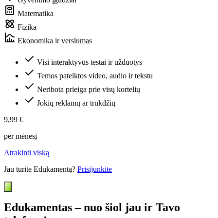
Matematika
Fizika
Ekonomika ir verslumas
Visi interaktyvūs testai ir užduotys
Temos pateiktos video, audio ir tekstu
Neribota prieiga prie visų kortelių
Jokių reklamų ar trukdžių
9,99 €
per mėnesį
Atrakinti viską
Jau turite Edukamentą?
Prisijunkite
Edukamentas – nuo šiol jau ir Tavo