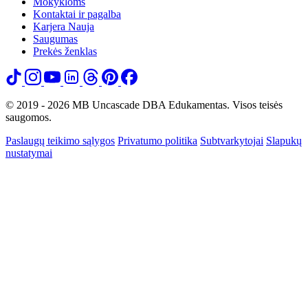
Mokykloms
Kontaktai ir pagalba
Karjera
Nauja
Saugumas
Prekės ženklas
© 2019 - 2026 MB Uncascade DBA Edukamentas. Visos teisės
saugomos.
Paslaugų teikimo sąlygos
Privatumo politika
Subtvarkytojai
Slapukų
nustatymai