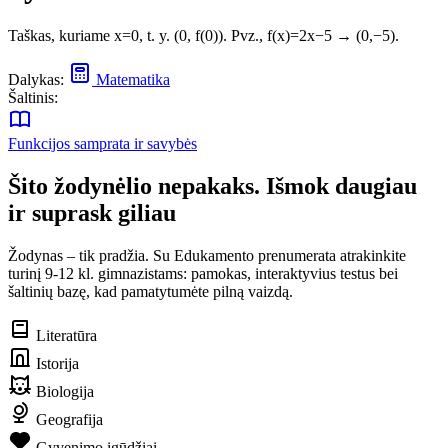
Taškas, kuriame x=0, t. y. (0, f(0)). Pvz., f(x)=2x−5 → (0,−5).
Dalykas:
Matematika
Šaltinis:
Funkcijos samprata ir savybės
Šito žodynėlio nepakaks. Išmok daugiau
ir suprask giliau
Žodynas – tik pradžia. Su Edukamento prenumerata atrakinkite
turinį 9-12 kl. gimnazistams: pamokas, interaktyvius testus bei
šaltinių bazę, kad pamatytumėte pilną vaizdą.
Literatūra
Istorija
Biologija
Geografija
Gyvenimo įgūdžiai