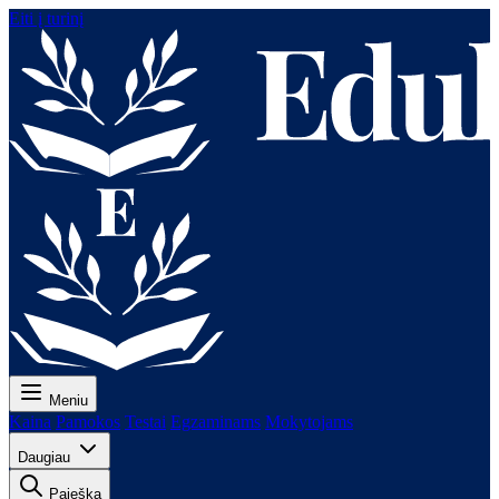
Eiti į turinį
Meniu
Kaina
Pamokos
Testai
Egzaminams
Mokytojams
Daugiau
Paieška