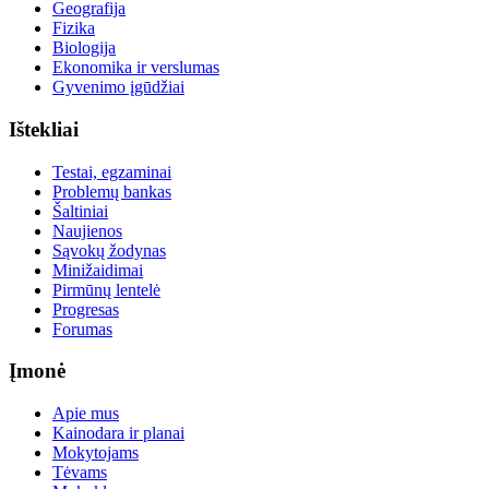
Geografija
Fizika
Biologija
Ekonomika ir verslumas
Gyvenimo įgūdžiai
Ištekliai
Testai, egzaminai
Problemų bankas
Šaltiniai
Naujienos
Sąvokų žodynas
Minižaidimai
Pirmūnų lentelė
Progresas
Forumas
Įmonė
Apie mus
Kainodara ir planai
Mokytojams
Tėvams