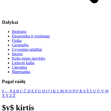
Dalykai
Biologija
Ekonomika ir verslumas
Fizika
Geografija
Gyvenimo įgūdžiai
Istorija
Kelių eismo taisyklės
Lietuvių kalba
Literatūra
Matematika
Pagal raidę
#
‐
„
$
A
B
C
Č
D
E
F
G
H
I
Į
J
K
L
M
N
O
P
Q
R
S
Š
T
U
Ū
V
W
X
Y
Z
Ž
$y$ kirtis