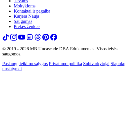
Tėvams
Mokykloms
Kontaktai ir pagalba
Karjera
Nauja
Saugumas
Prekės ženklas
© 2019 - 2026 MB Uncascade DBA Edukamentas. Visos teisės
saugomos.
Paslaugų teikimo sąlygos
Privatumo politika
Subtvarkytojai
Slapukų
nustatymai