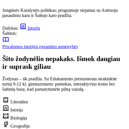
Jungtinės Karalystės politikas; programoje siejamas su Antruoju
pasauliniu karu ir Šaltojo karo pradžia.
Dalykas:
Istorija
Šaltinis:
Privalomos istorijos egzamino asmenybės
Šito žodynėlio nepakaks. Išmok daugiau
ir suprask giliau
Žodynas – tik pradžia. Su Edukamento prenumerata atrakinkite
turinį 9-12 kl. gimnazistams: pamokas, interaktyvius testus bei
šaltinių bazę, kad pamatytumėte pilną vaizdą.
Literatūra
Istorija
Biologija
Geografija