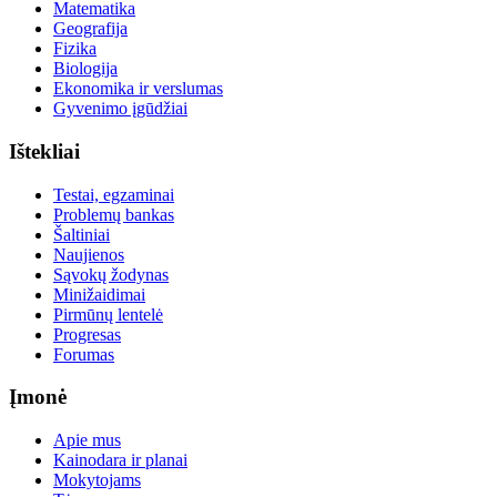
Matematika
Geografija
Fizika
Biologija
Ekonomika ir verslumas
Gyvenimo įgūdžiai
Ištekliai
Testai, egzaminai
Problemų bankas
Šaltiniai
Naujienos
Sąvokų žodynas
Minižaidimai
Pirmūnų lentelė
Progresas
Forumas
Įmonė
Apie mus
Kainodara ir planai
Mokytojams