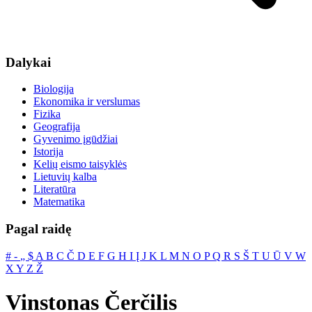
Dalykai
Biologija
Ekonomika ir verslumas
Fizika
Geografija
Gyvenimo įgūdžiai
Istorija
Kelių eismo taisyklės
Lietuvių kalba
Literatūra
Matematika
Pagal raidę
#
‐
„
$
A
B
C
Č
D
E
F
G
H
I
Į
J
K
L
M
N
O
P
Q
R
S
Š
T
U
Ū
V
W
X
Y
Z
Ž
Vinstonas Čerčilis