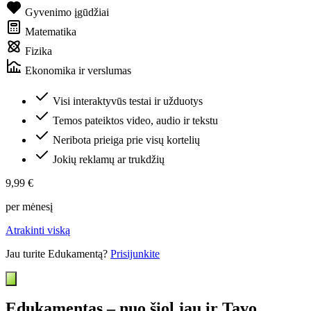
Gyvenimo įgūdžiai
Matematika
Fizika
Ekonomika ir verslumas
Visi interaktyvūs testai ir užduotys
Temos pateiktos video, audio ir tekstu
Neribota prieiga prie visų kortelių
Jokių reklamų ar trukdžių
9,99 €
per mėnesį
Atrakinti viską
Jau turite Edukamentą?
Prisijunkite
Edukamentas – nuo šiol jau ir Tavo