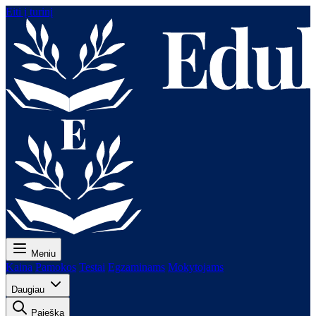
Eiti į turinį
Meniu
Kaina
Pamokos
Testai
Egzaminams
Mokytojams
Daugiau
Paieška