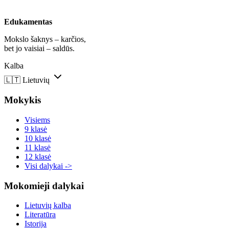
Edukamentas
Mokslo šaknys – karčios,
bet jo vaisiai – saldūs.
Kalba
🇱🇹
Lietuvių
Mokykis
Visiems
9 klasė
10 klasė
11 klasė
12 klasė
Visi dalykai ->
Mokomieji dalykai
Lietuvių kalba
Literatūra
Istorija