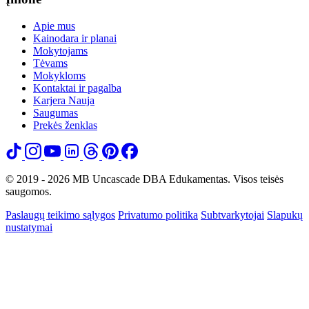
Apie mus
Kainodara ir planai
Mokytojams
Tėvams
Mokykloms
Kontaktai ir pagalba
Karjera
Nauja
Saugumas
Prekės ženklas
© 2019 - 2026 MB Uncascade DBA Edukamentas. Visos teisės
saugomos.
Paslaugų teikimo sąlygos
Privatumo politika
Subtvarkytojai
Slapukų
nustatymai