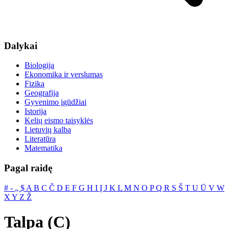
Dalykai
Biologija
Ekonomika ir verslumas
Fizika
Geografija
Gyvenimo įgūdžiai
Istorija
Kelių eismo taisyklės
Lietuvių kalba
Literatūra
Matematika
Pagal raidę
#
‐
„
$
A
B
C
Č
D
E
F
G
H
I
Į
J
K
L
M
N
O
P
Q
R
S
Š
T
U
Ū
V
W
X
Y
Z
Ž
Talpa (C)