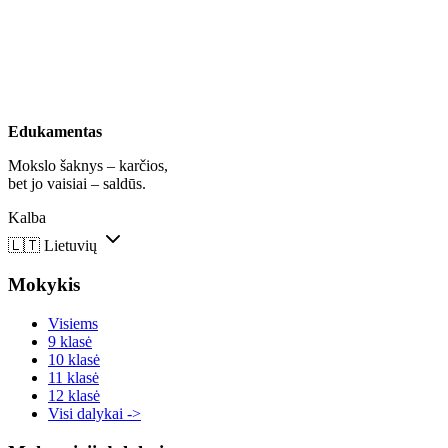
Edukamentas
Mokslo šaknys – karčios,
bet jo vaisiai – saldūs.
Kalba
🇱🇹
Lietuvių
Mokykis
Visiems
9 klasė
10 klasė
11 klasė
12 klasė
Visi dalykai ->