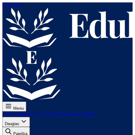
Eiti į turinį
Meniu
Kaina
Pamokos
Testai
Egzaminams
Mokytojams
Daugiau
Paieška