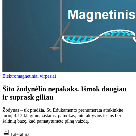
Elektromagnetiniai virpesiai
Šito žodynėlio nepakaks. Išmok daugiau
ir suprask giliau
Žodynas – tik pradžia. Su Edukamento prenumerata atrakinkite
turinį 9-12 kl. gimnazistams: pamokas, interaktyvius testus bei
šaltinių bazę, kad pamatytumėte pilną vaizdą.
Literatūra