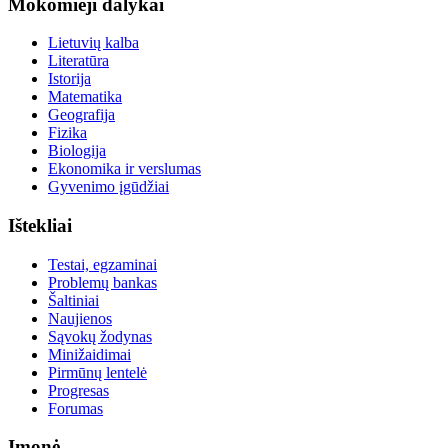
Mokomieji dalykai
Lietuvių kalba
Literatūra
Istorija
Matematika
Geografija
Fizika
Biologija
Ekonomika ir verslumas
Gyvenimo įgūdžiai
Ištekliai
Testai, egzaminai
Problemų bankas
Šaltiniai
Naujienos
Sąvokų žodynas
Minižaidimai
Pirmūnų lentelė
Progresas
Forumas
Įmonė