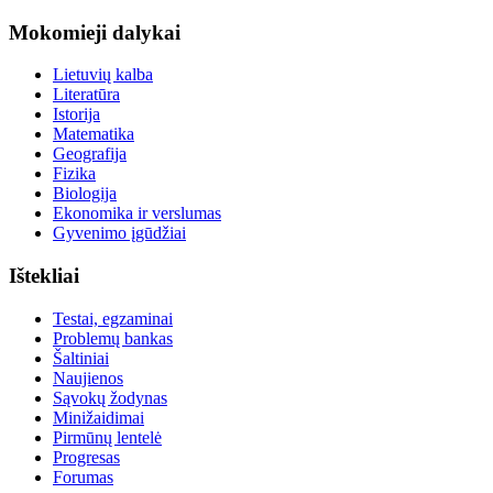
Mokomieji dalykai
Lietuvių kalba
Literatūra
Istorija
Matematika
Geografija
Fizika
Biologija
Ekonomika ir verslumas
Gyvenimo įgūdžiai
Ištekliai
Testai, egzaminai
Problemų bankas
Šaltiniai
Naujienos
Sąvokų žodynas
Minižaidimai
Pirmūnų lentelė
Progresas
Forumas