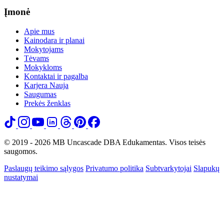
Įmonė
Apie mus
Kainodara ir planai
Mokytojams
Tėvams
Mokykloms
Kontaktai ir pagalba
Karjera
Nauja
Saugumas
Prekės ženklas
© 2019 - 2026 MB Uncascade DBA Edukamentas. Visos teisės
saugomos.
Paslaugų teikimo sąlygos
Privatumo politika
Subtvarkytojai
Slapukų
nustatymai