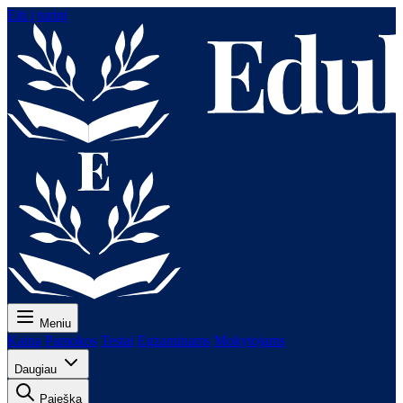
Eiti į turinį
Meniu
Kaina
Pamokos
Testai
Egzaminams
Mokytojams
Daugiau
Paieška