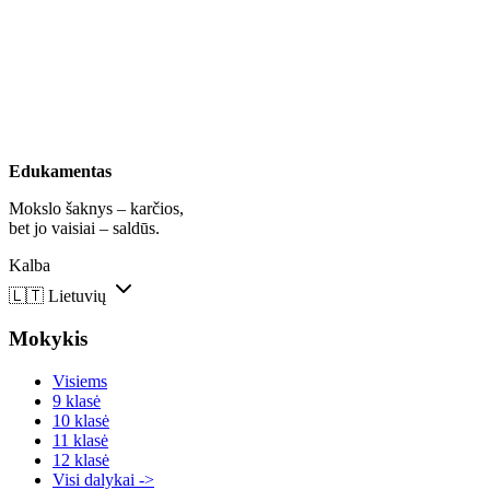
Edukamentas
Mokslo šaknys – karčios,
bet jo vaisiai – saldūs.
Kalba
🇱🇹
Lietuvių
Mokykis
Visiems
9 klasė
10 klasė
11 klasė
12 klasė
Visi dalykai ->