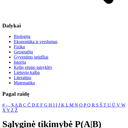
Dalykai
Biologija
Ekonomika ir verslumas
Fizika
Geografija
Gyvenimo įgūdžiai
Istorija
Kelių eismo taisyklės
Lietuvių kalba
Literatūra
Matematika
Pagal raidę
#
‐
„
$
A
B
C
Č
D
E
F
G
H
I
Į
J
K
L
M
N
O
P
Q
R
S
Š
T
U
Ū
V
W
X
Y
Z
Ž
Sąlyginė tikimybė P(A|B)