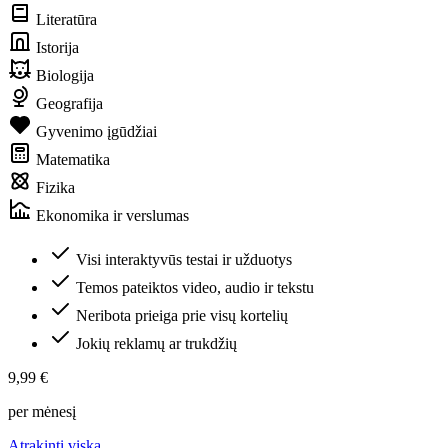
Literatūra
Istorija
Biologija
Geografija
Gyvenimo įgūdžiai
Matematika
Fizika
Ekonomika ir verslumas
Visi interaktyvūs testai ir užduotys
Temos pateiktos video, audio ir tekstu
Neribota prieiga prie visų kortelių
Jokių reklamų ar trukdžių
9,99 €
per mėnesį
Atrakinti viską