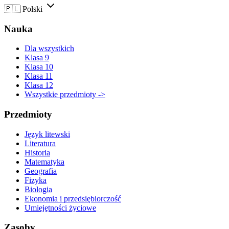
🇵🇱
Polski
Nauka
Dla wszystkich
Klasa 9
Klasa 10
Klasa 11
Klasa 12
Wszystkie przedmioty ->
Przedmioty
Język litewski
Literatura
Historia
Matematyka
Geografia
Fizyka
Biologia
Ekonomia i przedsiębiorczość
Umiejętności życiowe
Zasoby