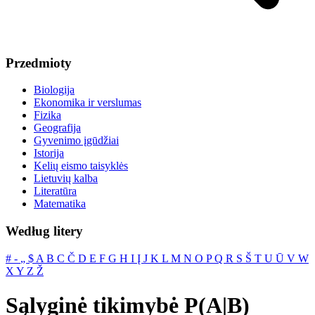
Przedmioty
Biologija
Ekonomika ir verslumas
Fizika
Geografija
Gyvenimo įgūdžiai
Istorija
Kelių eismo taisyklės
Lietuvių kalba
Literatūra
Matematika
Według litery
#
‐
„
$
A
B
C
Č
D
E
F
G
H
I
Į
J
K
L
M
N
O
P
Q
R
S
Š
T
U
Ū
V
W
X
Y
Z
Ž
Sąlyginė tikimybė P(A|B)