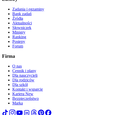
Zadania i egzaminy
Bank zadań
Źródła
Aktualności
Słowniczek
Minigry
Ranking
Postępy
Forum
Firma
O nas
Cennik i plany
Dla nauczycieli
Dla rodziców
Dla szkół
Kontakt i wsparcie
Kariera
New
Bezpieczeństwo
Marka