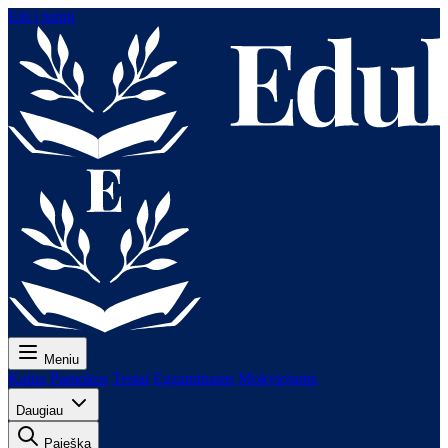
Eiti į turinį
Meniu
Kaina
Pamokos
Testai
Egzaminams
Mokytojams
Daugiau
Paieška