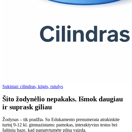
Sukiniai: cilindras, kūgis, rutulys
Šito žodynėlio nepakaks. Išmok daugiau
ir suprask giliau
Žodynas – tik pradžia. Su Edukamento prenumerata atrakinkite
turinį 9-12 kl. gimnazistams: pamokas, interaktyvius testus bei
šaltinių bazę, kad pamatytumėte pilną vaizdą.