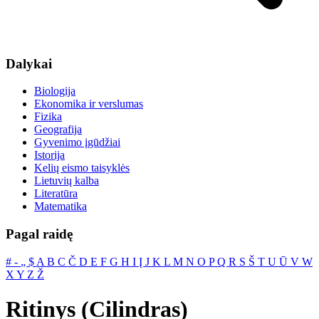
Dalykai
Biologija
Ekonomika ir verslumas
Fizika
Geografija
Gyvenimo įgūdžiai
Istorija
Kelių eismo taisyklės
Lietuvių kalba
Literatūra
Matematika
Pagal raidę
#
‐
„
$
A
B
C
Č
D
E
F
G
H
I
Į
J
K
L
M
N
O
P
Q
R
S
Š
T
U
Ū
V
W
X
Y
Z
Ž
Ritinys (Cilindras)