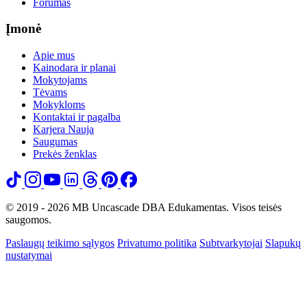
Forumas
Įmonė
Apie mus
Kainodara ir planai
Mokytojams
Tėvams
Mokykloms
Kontaktai ir pagalba
Karjera
Nauja
Saugumas
Prekės ženklas
© 2019 - 2026 MB Uncascade DBA Edukamentas. Visos teisės
saugomos.
Paslaugų teikimo sąlygos
Privatumo politika
Subtvarkytojai
Slapukų
nustatymai