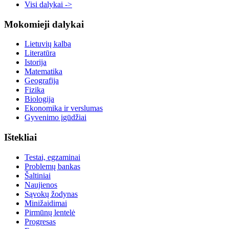
Visi dalykai ->
Mokomieji dalykai
Lietuvių kalba
Literatūra
Istorija
Matematika
Geografija
Fizika
Biologija
Ekonomika ir verslumas
Gyvenimo įgūdžiai
Ištekliai
Testai, egzaminai
Problemų bankas
Šaltiniai
Naujienos
Sąvokų žodynas
Minižaidimai
Pirmūnų lentelė
Progresas