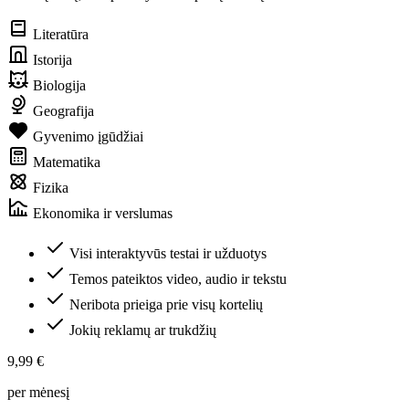
Literatūra
Istorija
Biologija
Geografija
Gyvenimo įgūdžiai
Matematika
Fizika
Ekonomika ir verslumas
Visi interaktyvūs testai ir užduotys
Temos pateiktos video, audio ir tekstu
Neribota prieiga prie visų kortelių
Jokių reklamų ar trukdžių
9,99 €
per mėnesį