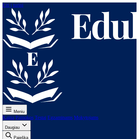
Eiti į turinį
Meniu
Kaina
Pamokos
Testai
Egzaminams
Mokytojams
Daugiau
Paieška