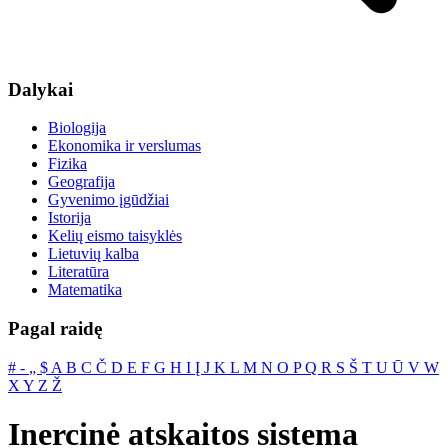
Dalykai
Biologija
Ekonomika ir verslumas
Fizika
Geografija
Gyvenimo įgūdžiai
Istorija
Kelių eismo taisyklės
Lietuvių kalba
Literatūra
Matematika
Pagal raidę
#
‐
„
$
A
B
C
Č
D
E
F
G
H
I
Į
J
K
L
M
N
O
P
Q
R
S
Š
T
U
Ū
V
W
X
Y
Z
Ž
Inercinė atskaitos sistema