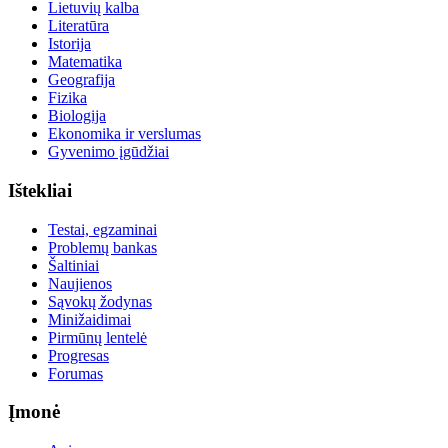
Lietuvių kalba
Literatūra
Istorija
Matematika
Geografija
Fizika
Biologija
Ekonomika ir verslumas
Gyvenimo įgūdžiai
Ištekliai
Testai, egzaminai
Problemų bankas
Šaltiniai
Naujienos
Sąvokų žodynas
Minižaidimai
Pirmūnų lentelė
Progresas
Forumas
Įmonė