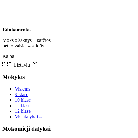
Edukamentas
Mokslo šaknys – karčios,
bet jo vaisiai – saldūs.
Kalba
🇱🇹
Lietuvių
Mokykis
Visiems
9 klasė
10 klasė
11 klasė
12 klasė
Visi dalykai ->
Mokomieji dalykai