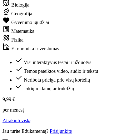
Biologija
Geografija
Gyvenimo įgūdžiai
Matematika
Fizika
Ekonomika ir verslumas
Visi interaktyvūs testai ir užduotys
Temos pateiktos video, audio ir tekstu
Neribota prieiga prie visų kortelių
Jokių reklamų ar trukdžių
9,99 €
per mėnesį
Atrakinti viską
Jau turite Edukamentą?
Prisijunkite