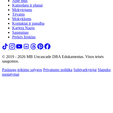
Apie mus
Kainodara ir planai
Mokytojams
Tėvams
Mokykloms
Kontaktai ir pagalba
Karjera
Nauja
Saugumas
Prekės ženklas
© 2019 - 2026 MB Uncascade DBA Edukamentas. Visos teisės
saugomos.
Paslaugų teikimo sąlygos
Privatumo politika
Subtvarkytojai
Slapukų
nustatymai