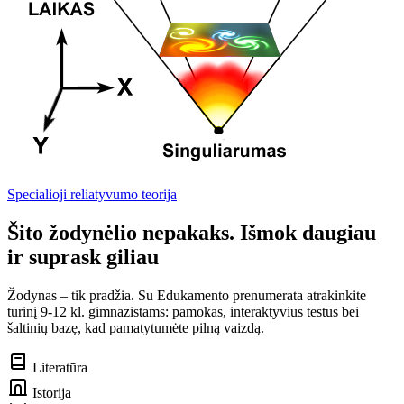
Specialioji reliatyvumo teorija
Šito žodynėlio nepakaks. Išmok daugiau
ir suprask giliau
Žodynas – tik pradžia. Su Edukamento prenumerata atrakinkite
turinį 9-12 kl. gimnazistams: pamokas, interaktyvius testus bei
šaltinių bazę, kad pamatytumėte pilną vaizdą.
Literatūra
Istorija