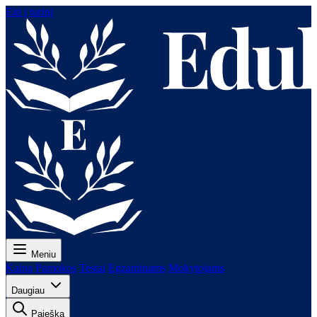
Eiti į turinį
Meniu
Kaina
Pamokos
Testai
Egzaminams
Mokytojams
Daugiau
Paieška