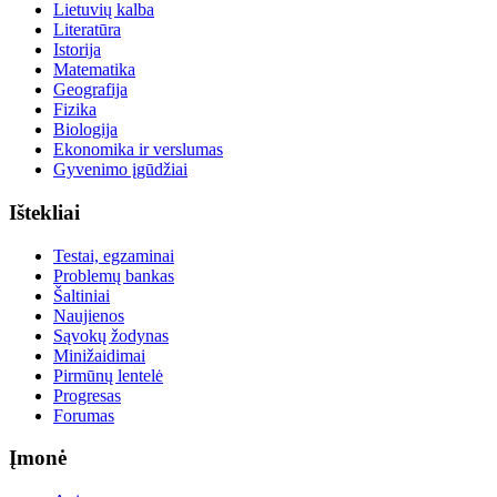
Lietuvių kalba
Literatūra
Istorija
Matematika
Geografija
Fizika
Biologija
Ekonomika ir verslumas
Gyvenimo įgūdžiai
Ištekliai
Testai, egzaminai
Problemų bankas
Šaltiniai
Naujienos
Sąvokų žodynas
Minižaidimai
Pirmūnų lentelė
Progresas
Forumas
Įmonė