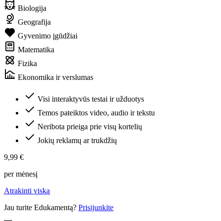
Biologija
Geografija
Gyvenimo įgūdžiai
Matematika
Fizika
Ekonomika ir verslumas
Visi interaktyvūs testai ir užduotys
Temos pateiktos video, audio ir tekstu
Neribota prieiga prie visų kortelių
Jokių reklamų ar trukdžių
9,99 €
per mėnesį
Atrakinti viską
Jau turite Edukamentą?
Prisijunkite