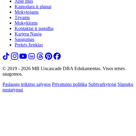
Apie mus
Kainodara ir planai
Mokytojams
Tėvams
Mokykloms
Kontaktai ir pagalba
Karjera
Nauja
Saugumas
Prekės ženklas
© 2019 - 2026 MB Uncascade DBA Edukamentas. Visos teisės
saugomos.
Paslaugų teikimo sąlygos
Privatumo politika
Subtvarkytojai
Slapukų
nustatymai