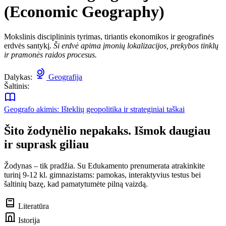
(Economic Geography)
Mokslinis disciplininis tyrimas, tiriantis ekonomikos ir geografinės
erdvės santykį.
Ši erdvė apima įmonių lokalizacijos, prekybos tinklų
ir pramonės raidos procesus.
Dalykas:
Geografija
Šaltinis:
Geografo akimis: Išteklių geopolitika ir strateginiai taškai
Šito žodynėlio nepakaks. Išmok daugiau
ir suprask giliau
Žodynas – tik pradžia. Su Edukamento prenumerata atrakinkite
turinį 9-12 kl. gimnazistams: pamokas, interaktyvius testus bei
šaltinių bazę, kad pamatytumėte pilną vaizdą.
Literatūra
Istorija