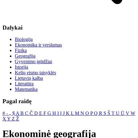
Dalykai
Biologija
Ekonomika ir verslumas
Fizika
Geografija
Gyvenimo įgūdžiai
Istorija
Kelių eismo taisyklės
Lietuvių kalba
Literatūra
Matematika
Pagal raidę
#
‐
„
$
A
B
C
Č
D
E
F
G
H
I
Į
J
K
L
M
N
O
P
Q
R
S
Š
T
U
Ū
V
W
X
Y
Z
Ž
Ekonominė geografija