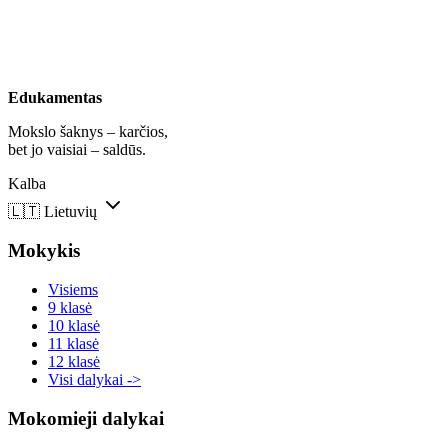
Edukamentas
Mokslo šaknys – karčios,
bet jo vaisiai – saldūs.
Kalba
🇱🇹
Lietuvių
Mokykis
Visiems
9 klasė
10 klasė
11 klasė
12 klasė
Visi dalykai ->
Mokomieji dalykai