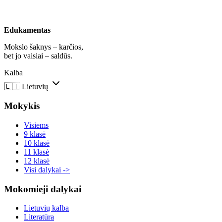
Edukamentas
Mokslo šaknys – karčios,
bet jo vaisiai – saldūs.
Kalba
🇱🇹
Lietuvių
Mokykis
Visiems
9 klasė
10 klasė
11 klasė
12 klasė
Visi dalykai ->
Mokomieji dalykai
Lietuvių kalba
Literatūra