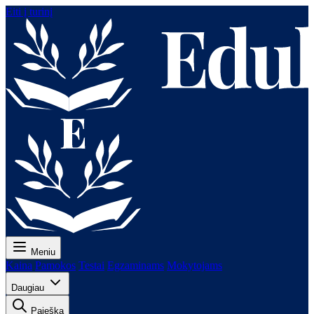
Eiti į turinį
Meniu
Kaina
Pamokos
Testai
Egzaminams
Mokytojams
Daugiau
Paieška