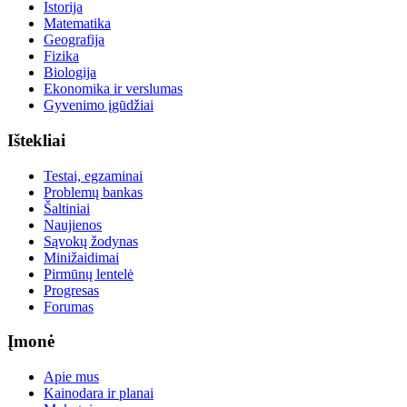
Istorija
Matematika
Geografija
Fizika
Biologija
Ekonomika ir verslumas
Gyvenimo įgūdžiai
Ištekliai
Testai, egzaminai
Problemų bankas
Šaltiniai
Naujienos
Sąvokų žodynas
Minižaidimai
Pirmūnų lentelė
Progresas
Forumas
Įmonė
Apie mus
Kainodara ir planai