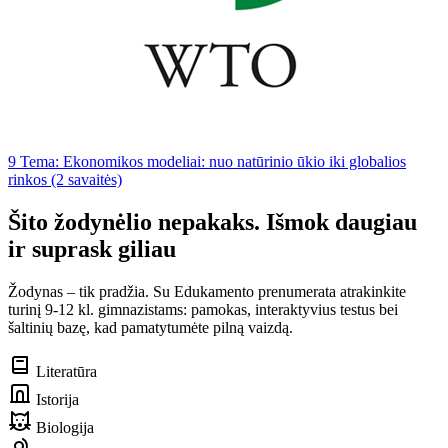
9 Tema: Ekonomikos modeliai: nuo natūrinio ūkio iki globalios
rinkos (2 savaitės)
Šito žodynėlio nepakaks. Išmok daugiau
ir suprask giliau
Žodynas – tik pradžia. Su Edukamento prenumerata atrakinkite
turinį 9-12 kl. gimnazistams: pamokas, interaktyvius testus bei
šaltinių bazę, kad pamatytumėte pilną vaizdą.
Literatūra
Istorija
Biologija