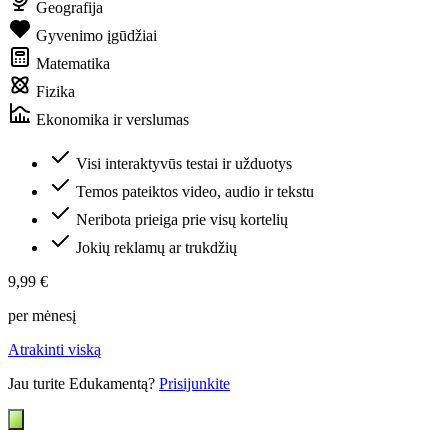
Geografija
Gyvenimo įgūdžiai
Matematika
Fizika
Ekonomika ir verslumas
Visi interaktyvūs testai ir užduotys
Temos pateiktos video, audio ir tekstu
Neribota prieiga prie visų kortelių
Jokių reklamų ar trukdžių
9,99 €
per mėnesį
Atrakinti viską
Jau turite Edukamentą?
Prisijunkite