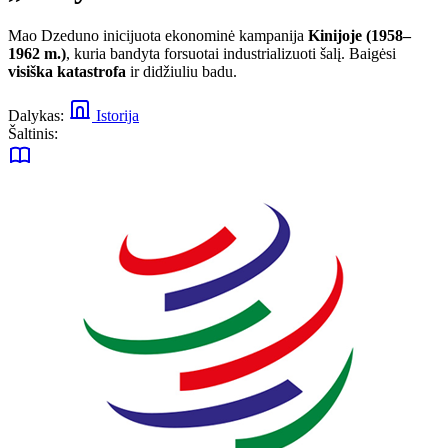
Mao Dzeduno inicijuota ekonominė kampanija
Kinijoje (1958–
1962 m.)
, kuria bandyta forsuotai industrializuoti šalį. Baigėsi
visiška katastrofa
ir didžiuliu badu.
Dalykas:
Istorija
Šaltinis: