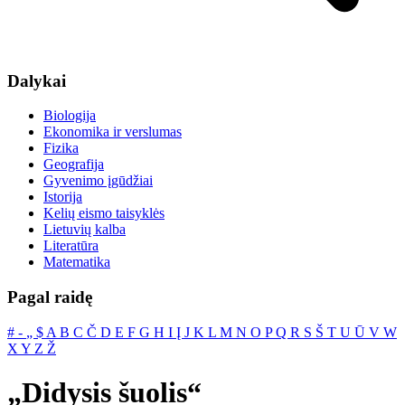
Dalykai
Biologija
Ekonomika ir verslumas
Fizika
Geografija
Gyvenimo įgūdžiai
Istorija
Kelių eismo taisyklės
Lietuvių kalba
Literatūra
Matematika
Pagal raidę
#
‐
„
$
A
B
C
Č
D
E
F
G
H
I
Į
J
K
L
M
N
O
P
Q
R
S
Š
T
U
Ū
V
W
X
Y
Z
Ž
„Didysis šuolis“