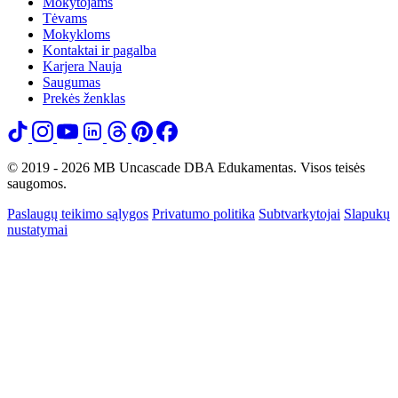
Mokytojams
Tėvams
Mokykloms
Kontaktai ir pagalba
Karjera
Nauja
Saugumas
Prekės ženklas
© 2019 - 2026 MB Uncascade DBA Edukamentas. Visos teisės
saugomos.
Paslaugų teikimo sąlygos
Privatumo politika
Subtvarkytojai
Slapukų
nustatymai