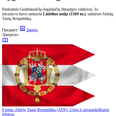
Paskutinis Gediminaičių-Jogailaičių dinastijos valdovas. Jo
iniciatyva buvo sudaryta
Liublino unija (1569 m.)
, sukūrusi Abiejų
Tautų Respubliką.
Предмет:
Istorija
Джерело:
8 tema: Abiejų Tautų Respublika (ATR): Unija ir savarankiškumo
iššūkiai