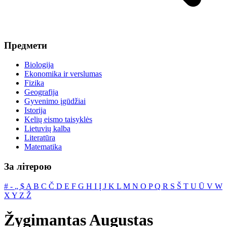
Предмети
Biologija
Ekonomika ir verslumas
Fizika
Geografija
Gyvenimo įgūdžiai
Istorija
Kelių eismo taisyklės
Lietuvių kalba
Literatūra
Matematika
За літерою
#
‐
„
$
A
B
C
Č
D
E
F
G
H
I
Į
J
K
L
M
N
O
P
Q
R
S
Š
T
U
Ū
V
W
X
Y
Z
Ž
Žygimantas Augustas