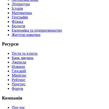
Література
Історія
Математика
Географія
Фізика
Біологія
Економіка та підприємництво
Життєві навички
Ресурси
Тести та іспити
Банк завдань
Джерела
Новини
Глосарій
Мініігри
Рейтинг
Прогрес
Форум
Компанія
Про нас