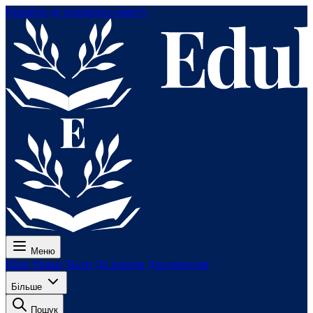
Перейти до основного вмісту
Меню
Ціни
Уроки
Тести
До іспитів
Для вчителів
Більше
Пошук