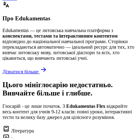
Про Edukamentas
Edukamentas — це литовська навчальна платформа з
конспектами, тестами та інтерактивним контентом
відповідно до національної навчальної програми. Сторінки
перекладаються автоматично — ідеальний ресурс для тих, хто
вивчає литовську мову, литовської діаспори та всіх, хто
цікавиться, що вивчають литовські учні.
Дізнатися більше
Цього мініглосарію недостатньо.
Вивчайте більше і глибше.
Глосарій - це лише початок. З
Edukamentas Flex
відкрийте
весь контент для учнів 9-12 класів: повні уроки, інтерактивні
тести та велику базу джерел для цілісного розуміння.
Література