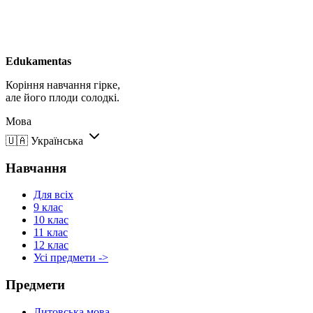
Edukamentas
Коріння навчання гірке,
але його плоди солодкі.
Мова
🇺🇦
Українська
Навчання
Для всіх
9 клас
10 клас
11 клас
12 клас
Усі предмети ->
Предмети
Литовська мова