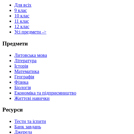
Для всіх
9 клас
10 клас
11 клас
12 клас
Усі предмети ->
Предмети
Литовська мова
Література
Історія
Математика
Географія
Фізика
Біологія
Економіка та підприємництво
Життєві навички
Ресурси
Тести та іспити
Банк завдань
Джерела