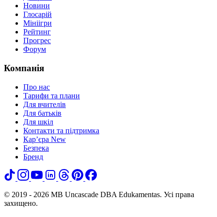
Новини
Глосарій
Мініігри
Рейтинг
Прогрес
Форум
Компанія
Про нас
Тарифи та плани
Для вчителів
Для батьків
Для шкіл
Контакти та підтримка
Кар’єра
New
Безпека
Бренд
© 2019 - 2026 MB Uncascade DBA Edukamentas. Усі права
захищено.