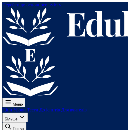
Перейти до основного вмісту
Меню
Ціни
Уроки
Тести
До іспитів
Для вчителів
Більше
Пошук