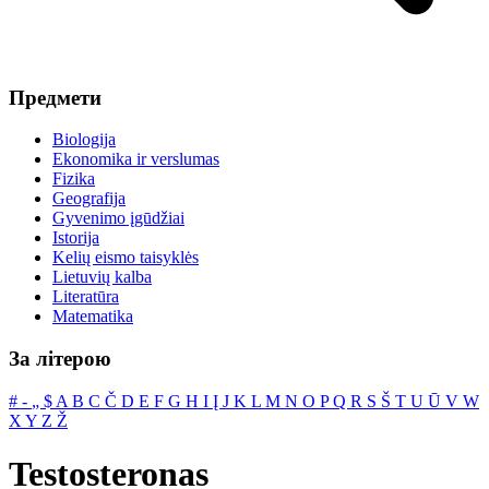
Предмети
Biologija
Ekonomika ir verslumas
Fizika
Geografija
Gyvenimo įgūdžiai
Istorija
Kelių eismo taisyklės
Lietuvių kalba
Literatūra
Matematika
За літерою
#
‐
„
$
A
B
C
Č
D
E
F
G
H
I
Į
J
K
L
M
N
O
P
Q
R
S
Š
T
U
Ū
V
W
X
Y
Z
Ž
Testosteronas