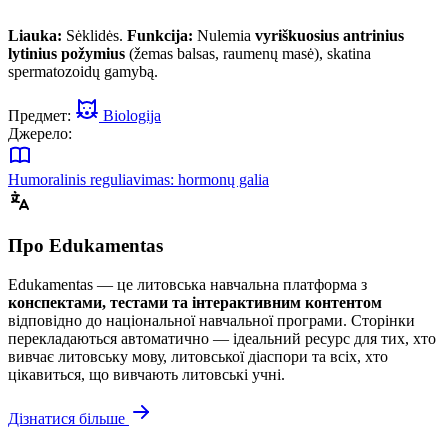
Liauka:
Sėklidės.
Funkcija:
Nulemia
vyriškuosius antrinius
lytinius požymius
(žemas balsas, raumenų masė), skatina
spermatozoidų gamybą.
Предмет:
Biologija
Джерело:
Humoralinis reguliavimas: hormonų galia
Про Edukamentas
Edukamentas — це литовська навчальна платформа з
конспектами, тестами та інтерактивним контентом
відповідно до національної навчальної програми. Сторінки
перекладаються автоматично — ідеальний ресурс для тих, хто
вивчає литовську мову, литовської діаспори та всіх, хто
цікавиться, що вивчають литовські учні.
Дізнатися більше