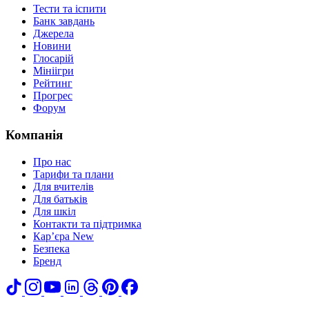
Тести та іспити
Банк завдань
Джерела
Новини
Глосарій
Мініігри
Рейтинг
Прогрес
Форум
Компанія
Про нас
Тарифи та плани
Для вчителів
Для батьків
Для шкіл
Контакти та підтримка
Кар’єра
New
Безпека
Бренд