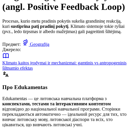
(angl. Positive Feedback Loop)
Procesas, kurio metu pradinis pokytis sukelia grandininę reakciją,
kuri
sustiprina patį pradinį pokytį
. Klimato sistemoje tokie ryšiai
(pvz., ledo tirpsmas ir albedo mažėjimas) gali pagreitinti šiltėjimą.
Предмет:
Geografija
Джерело:
Klimato kaitos įrodymai ir mechanizmai: gamtinis vs antropogeninis
šiltnamio efektas
Про Edukamentas
Edukamentas — це литовська навчальна платформа з
конспектами, тестами та інтерактивним контентом
відповідно до національної навчальної програми. Сторінки
перекладаються автоматично — ідеальний ресурс для тих, хто
вивчає литовську мову, литовської діаспори та всіх, хто
цікавиться, що вивчають литовські учні.