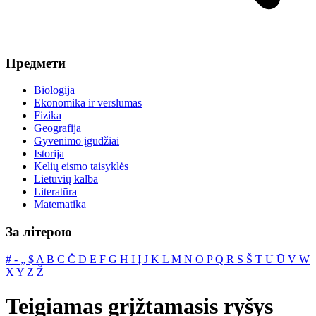
Предмети
Biologija
Ekonomika ir verslumas
Fizika
Geografija
Gyvenimo įgūdžiai
Istorija
Kelių eismo taisyklės
Lietuvių kalba
Literatūra
Matematika
За літерою
#
‐
„
$
A
B
C
Č
D
E
F
G
H
I
Į
J
K
L
M
N
O
P
Q
R
S
Š
T
U
Ū
V
W
X
Y
Z
Ž
Teigiamas grįžtamasis ryšys