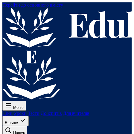
Перейти до основного вмісту
Меню
Ціни
Уроки
Тести
До іспитів
Для вчителів
Більше
Пошук