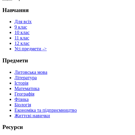
Навчання
Для всіх
9 клас
10 клас
11 клас
12 клас
Усі предмети ->
Предмети
Литовська мова
Література
Історія
Математика
Географія
Фізика
Біологія
Економіка та підприємництво
Життєві навички
Ресурси