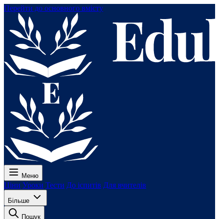
Перейти до основного вмісту
Меню
Ціни
Уроки
Тести
До іспитів
Для вчителів
Більше
Пошук