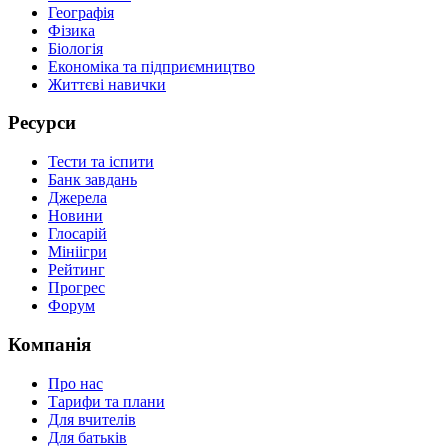
Географія
Фізика
Біологія
Економіка та підприємництво
Життєві навички
Ресурси
Тести та іспити
Банк завдань
Джерела
Новини
Глосарій
Мініігри
Рейтинг
Прогрес
Форум
Компанія
Про нас
Тарифи та плани
Для вчителів
Для батьків