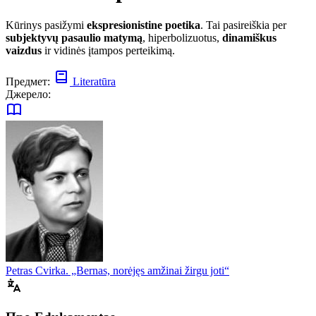
Kūrinys pasižymi
ekspresionistine poetika
. Tai pasireiškia per
subjektyvų pasaulio matymą
, hiperbolizuotus,
dinamiškus
vaizdus
ir vidinės įtampos perteikimą.
Предмет:
Literatūra
Джерело:
Petras Cvirka. „Bernas, norėjęs amžinai žirgu joti“