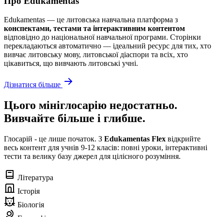
Про Edukamentas
Edukamentas — це литовська навчальна платформа з
конспектами, тестами та інтерактивним контентом
відповідно до національної навчальної програми. Сторінки
перекладаються автоматично — ідеальний ресурс для тих, хто
вивчає литовську мову, литовської діаспори та всіх, хто
цікавиться, що вивчають литовські учні.
Дізнатися більше
Цього мініглосарію недостатньо.
Вивчайте більше і глибше.
Глосарій - це лише початок. З
Edukamentas Flex
відкрийте
весь контент для учнів 9-12 класів: повні уроки, інтерактивні
тести та велику базу джерел для цілісного розуміння.
Література
Історія
Біологія