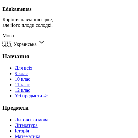
Edukamentas
Коріння навчання гірке,
але його плоди солодкі.
Мова
🇺🇦
Українська
Навчання
Для всіх
9 клас
10 клас
11 клас
12 клас
Усі предмети ->
Предмети
Литовська мова
Література
Історія
Математика