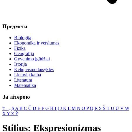
Предмети
Biologija
Ekonomika ir verslumas
Fizika
Geografija
Gyvenimo įgūdžiai
Istorija
Kelių eismo taisyklės
Lietuvių kalba
Literatūra
Matematika
За літерою
#
‐
„
$
A
B
C
Č
D
E
F
G
H
I
Į
J
K
L
M
N
O
P
Q
R
S
Š
T
U
Ū
V
W
X
Y
Z
Ž
Stilius: Ekspresionizmas