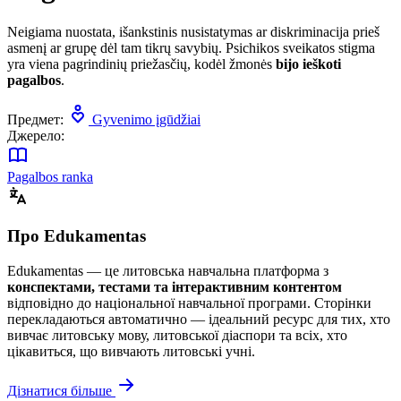
Neigiama nuostata, išankstinis nusistatymas ar diskriminacija prieš
asmenį ar grupę dėl tam tikrų savybių. Psichikos sveikatos stigma
yra viena pagrindinių priežasčių, kodėl žmonės
bijo ieškoti
pagalbos
.
Предмет:
Gyvenimo įgūdžiai
Джерело:
Pagalbos ranka
Про Edukamentas
Edukamentas — це литовська навчальна платформа з
конспектами, тестами та інтерактивним контентом
відповідно до національної навчальної програми. Сторінки
перекладаються автоматично — ідеальний ресурс для тих, хто
вивчає литовську мову, литовської діаспори та всіх, хто
цікавиться, що вивчають литовські учні.
Дізнатися більше