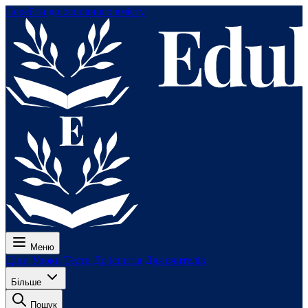
Перейти до основного вмісту
Меню
Ціни
Уроки
Тести
До іспитів
Для вчителів
Більше
Пошук