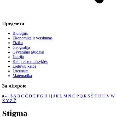
Предмети
Biologija
Ekonomika ir verslumas
Fizika
Geografija
Gyvenimo įgūdžiai
Istorija
Kelių eismo taisyklės
Lietuvių kalba
Literatūra
Matematika
За літерою
#
‐
„
$
A
B
C
Č
D
E
F
G
H
I
Į
J
K
L
M
N
O
P
Q
R
S
Š
T
U
Ū
V
W
X
Y
Z
Ž
Stigma