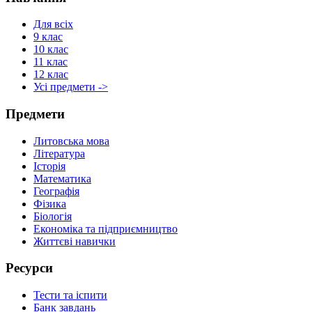
Для всіх
9 клас
10 клас
11 клас
12 клас
Усі предмети ->
Предмети
Литовська мова
Література
Історія
Математика
Географія
Фізика
Біологія
Економіка та підприємництво
Життєві навички
Ресурси
Тести та іспити
Банк завдань