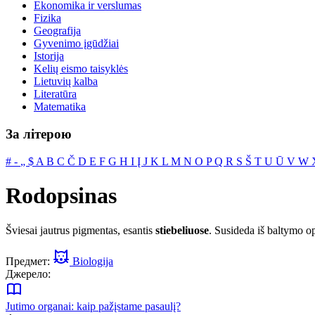
Ekonomika ir verslumas
Fizika
Geografija
Gyvenimo įgūdžiai
Istorija
Kelių eismo taisyklės
Lietuvių kalba
Literatūra
Matematika
За літерою
#
‐
„
$
A
B
C
Č
D
E
F
G
H
I
Į
J
K
L
M
N
O
P
Q
R
S
Š
T
U
Ū
V
W
Rodopsinas
Šviesai jautrus pigmentas, esantis
stiebeliuose
. Susideda iš baltymo ops
Предмет:
Biologija
Джерело:
Jutimo organai: kaip pažįstame pasaulį?