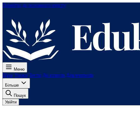
Перейти до основного вмісту
Меню
Ціни
Уроки
Тести
До іспитів
Для вчителів
Більше
Пошук
Увійти