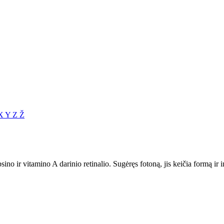
X
Y
Z
Ž
ino ir vitamino A darinio retinalio. Sugėręs fotoną, jis keičia formą ir i