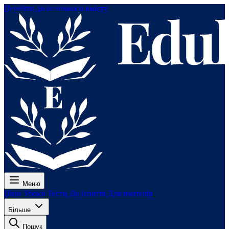
Перейти до основного вмісту
Меню
Ціни
Уроки
Тести
До іспитів
Для вчителів
Більше
Пошук