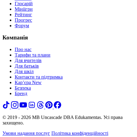
Глосарій
Мініігри
Рейтинг
Прогрес
Форум
Компанія
Про нас
Тарифи та плани
Для вчителів
Для батьків
Для шкіл
Контакти та підтримка
Кар’єра
New
Безпека
Бренд
© 2019 - 2026 MB Uncascade DBA Edukamentas. Усі права
захищено.
Умови надання послуг
Політика конфіденційності