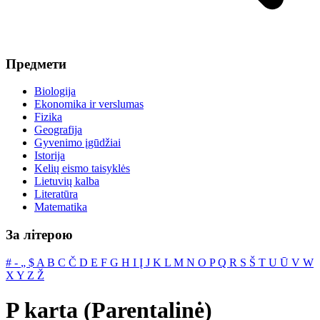
Предмети
Biologija
Ekonomika ir verslumas
Fizika
Geografija
Gyvenimo įgūdžiai
Istorija
Kelių eismo taisyklės
Lietuvių kalba
Literatūra
Matematika
За літерою
#
‐
„
$
A
B
C
Č
D
E
F
G
H
I
Į
J
K
L
M
N
O
P
Q
R
S
Š
T
U
Ū
V
W
X
Y
Z
Ž
P karta (Parentalinė)