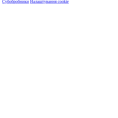
Субобробники
Налаштування cookie