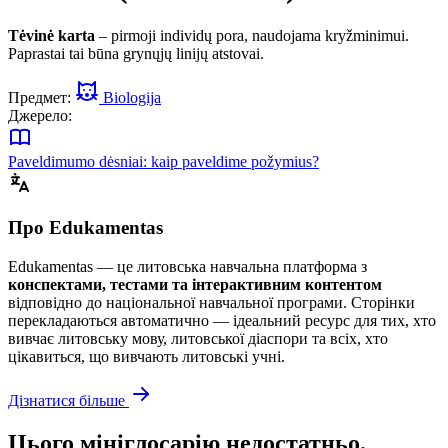
Tėvinė karta
– pirmoji individų pora, naudojama kryžminimui.
Paprastai tai būna grynųjų linijų atstovai.
Предмет:
Biologija
Джерело:
Paveldimumo dėsniai: kaip paveldime požymius?
Про Edukamentas
Edukamentas — це литовська навчальна платформа з
конспектами, тестами та інтерактивним контентом
відповідно до національної навчальної програми. Сторінки
перекладаються автоматично — ідеальний ресурс для тих, хто
вивчає литовську мову, литовської діаспори та всіх, хто
цікавиться, що вивчають литовські учні.
Дізнатися більше
Цього мініглосарію недостатньо.