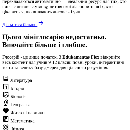
перекладаються автоматично — ідеальний ресурс для тих, хто
вивчає литовську мову, литовської діаспори та всіх, хто
цікавиться, що вивчають литовські учні.
Дізнатися більше
Цього мініглосарію недостатньо.
Вивчайте більше і глибше.
Глосарій - це лише початок. З
Edukamentas Flex
відкрийте
весь контент для учнів 9-12 класів: повні уроки, інтерактивні
тести та велику базу джерел для цілісного розуміння.
Література
Історія
Біологія
Географія
Життєві навички
Математика
Фізика