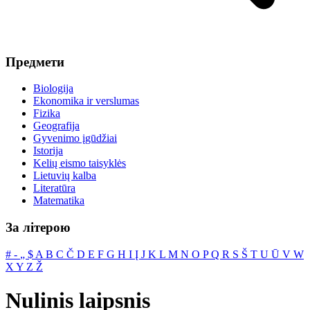
Предмети
Biologija
Ekonomika ir verslumas
Fizika
Geografija
Gyvenimo įgūdžiai
Istorija
Kelių eismo taisyklės
Lietuvių kalba
Literatūra
Matematika
За літерою
#
‐
„
$
A
B
C
Č
D
E
F
G
H
I
Į
J
K
L
M
N
O
P
Q
R
S
Š
T
U
Ū
V
W
X
Y
Z
Ž
Nulinis laipsnis