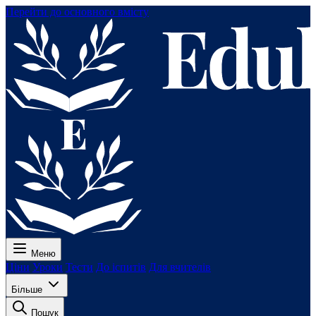
Перейти до основного вмісту
Меню
Ціни
Уроки
Тести
До іспитів
Для вчителів
Більше
Пошук