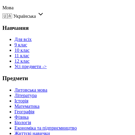
Мова
🇺🇦
Українська
Навчання
Для всіх
9 клас
10 клас
11 клас
12 клас
Усі предмети ->
Предмети
Литовська мова
Література
Історія
Математика
Географія
Фізика
Біологія
Економіка та підприємництво
Життєві навички