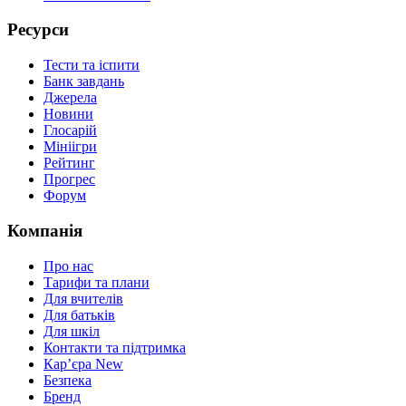
Ресурси
Тести та іспити
Банк завдань
Джерела
Новини
Глосарій
Мініігри
Рейтинг
Прогрес
Форум
Компанія
Про нас
Тарифи та плани
Для вчителів
Для батьків
Для шкіл
Контакти та підтримка
Кар’єра
New
Безпека
Бренд