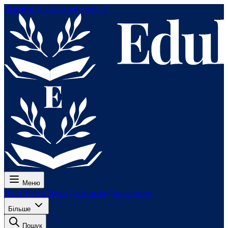
Перейти до основного вмісту
Меню
Ціни
Уроки
Тести
До іспитів
Для вчителів
Більше
Пошук