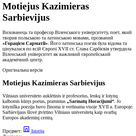
Motiejus Kazimieras
Sarbievijus
Вихованець та професор Віленського університету, поет, який
творив польською та латинською мовами, прозваний
«Горацієм Сарматії»
. Його латинська поезія була відома та
цінувалася по всій Європі XVII ст. Слава Сарбієвія утвердила
Віленський університет як важливий європейський
академічний центр.
Оригінальна версія
Motiejus Kazimieras Sarbievijus
Vilniaus universiteto auklėtinis ir profesorius, lenkų ir lotynų
kalbomis kūręs poetas, pramintas
„Sarmatų Horacijumi“
. Jo
lotyniška poezija buvo žinoma ir vertinama visoje XVII a. Europoje.
Sarbievijaus šlovė įtvirtino Vilniaus universitetą kaip svarbų
Europos akademinį centrą.
Предмет:
Istorija