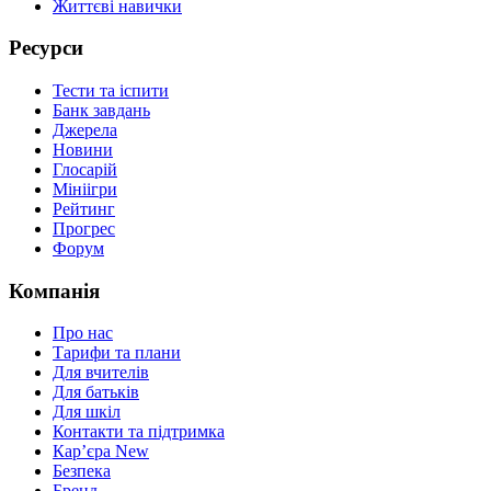
Життєві навички
Ресурси
Тести та іспити
Банк завдань
Джерела
Новини
Глосарій
Мініігри
Рейтинг
Прогрес
Форум
Компанія
Про нас
Тарифи та плани
Для вчителів
Для батьків
Для шкіл
Контакти та підтримка
Кар’єра
New
Безпека
Бренд