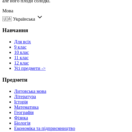
але його плоди солодкі.
Мова
🇺🇦
Українська
Навчання
Для всіх
9 клас
10 клас
11 клас
12 клас
Усі предмети ->
Предмети
Литовська мова
Література
Історія
Математика
Географія
Фізика
Біологія
Економіка та підприємництво