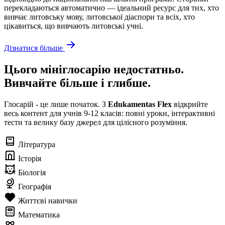
перекладаються автоматично — ідеальний ресурс для тих, хто
вивчає литовську мову, литовської діаспори та всіх, хто
цікавиться, що вивчають литовські учні.
Дізнатися більше
Цього мініглосарію недостатньо.
Вивчайте більше і глибше.
Глосарій - це лише початок. З
Edukamentas Flex
відкрийте
весь контент для учнів 9-12 класів: повні уроки, інтерактивні
тести та велику базу джерел для цілісного розуміння.
Література
Історія
Біологія
Географія
Життєві навички
Математика