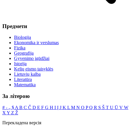
Предмети
Biologija
Ekonomika ir verslumas
Fizika
Geografija
Gyvenimo įgūdžiai
Istorija
Kelių eismo taisyklės
Lietuvių kalba
Literatūra
Matematika
За літерою
#
‐
„
$
A
B
C
Č
D
E
F
G
H
I
Į
J
K
L
M
N
O
P
Q
R
S
Š
T
U
Ū
V
W
X
Y
Z
Ž
Перекладена версія