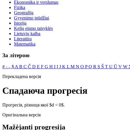
Ekonomika ir verslumas
Fizika
Geografija
Gyvenimo įgūdžiai
Istorija
Kelių eismo taisyklės
Lietuvių kalba
Literatūra
Matematika
За літерою
#
‐
„
$
A
B
C
Č
D
E
F
G
H
I
Į
J
K
L
M
N
O
P
Q
R
S
Š
T
U
Ū
V
W
Перекладена версія
Спадаюча прогресія
Прогресія, різниця якої $d < 0$.
Оригінальна версія
Mažėjanti progresija