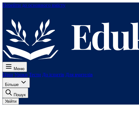
Перейти до основного вмісту
Меню
Ціни
Уроки
Тести
До іспитів
Для вчителів
Більше
Пошук
Увійти