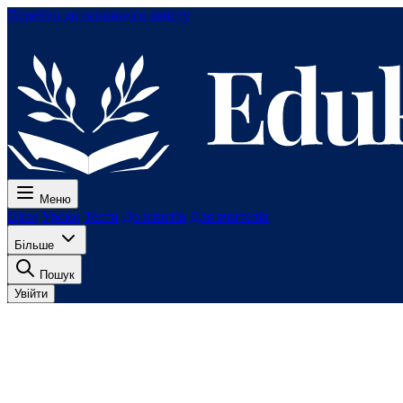
Перейти до основного вмісту
Меню
Ціни
Уроки
Тести
До іспитів
Для вчителів
Більше
Пошук
Увійти