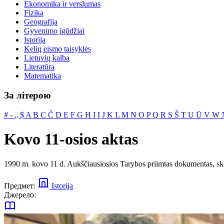
Ekonomika ir verslumas
Fizika
Geografija
Gyvenimo įgūdžiai
Istorija
Kelių eismo taisyklės
Lietuvių kalba
Literatūra
Matematika
За літерою
#
‐
„
$
A
B
C
Č
D
E
F
G
H
I
Į
J
K
L
M
N
O
P
Q
R
S
Š
T
U
Ū
V
W
Kovo 11-osios aktas
1990 m. kovo 11 d. Aukščiausiosios Tarybos priimtas dokumentas, ske
Предмет:
Istorija
Джерело: