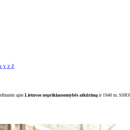
X
Y
Z
Ž
lbiantis apie
Lietuvos nepriklausomybės atkūrimą
ir 1940 m. SSRS 