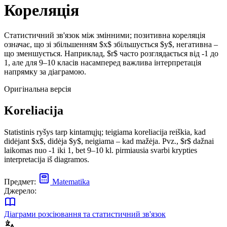
Кореляція
Статистичний зв'язок між змінними; позитивна кореляція
означає, що зі збільшенням $x$ збільшується $y$, негативна –
що зменшується. Наприклад, $r$ часто розглядається від -1 до
1, але для 9–10 класів насамперед важлива інтерпретація
напрямку за діаграмою.
Оригінальна версія
Koreliacija
Statistinis ryšys tarp kintamųjų; teigiama koreliacija reiškia, kad
didėjant $x$, didėja $y$, neigiama – kad mažėja. Pvz., $r$ dažnai
laikomas nuo -1 iki 1, bet 9–10 kl. pirmiausia svarbi krypties
interpretacija iš diagramos.
Предмет:
Matematika
Джерело:
Діаграми розсіювання та статистичний зв'язок