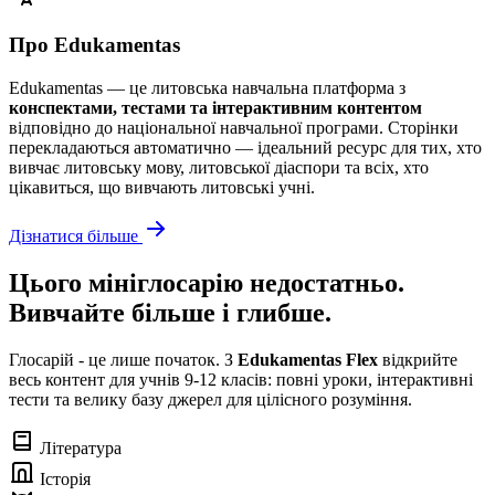
Про Edukamentas
Edukamentas — це литовська навчальна платформа з
конспектами, тестами та інтерактивним контентом
відповідно до національної навчальної програми. Сторінки
перекладаються автоматично — ідеальний ресурс для тих, хто
вивчає литовську мову, литовської діаспори та всіх, хто
цікавиться, що вивчають литовські учні.
Дізнатися більше
Цього мініглосарію недостатньо.
Вивчайте більше і глибше.
Глосарій - це лише початок. З
Edukamentas Flex
відкрийте
весь контент для учнів 9-12 класів: повні уроки, інтерактивні
тести та велику базу джерел для цілісного розуміння.
Література
Історія