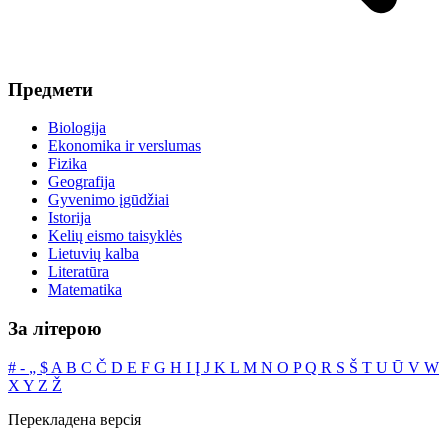
Предмети
Biologija
Ekonomika ir verslumas
Fizika
Geografija
Gyvenimo įgūdžiai
Istorija
Kelių eismo taisyklės
Lietuvių kalba
Literatūra
Matematika
За літерою
#
‐
„
$
A
B
C
Č
D
E
F
G
H
I
Į
J
K
L
M
N
O
P
Q
R
S
Š
T
U
Ū
V
W
X
Y
Z
Ž
Перекладена версія