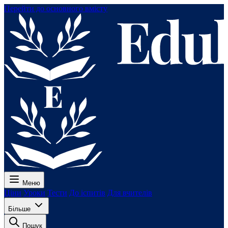
Перейти до основного вмісту
Меню
Ціни
Уроки
Тести
До іспитів
Для вчителів
Більше
Пошук