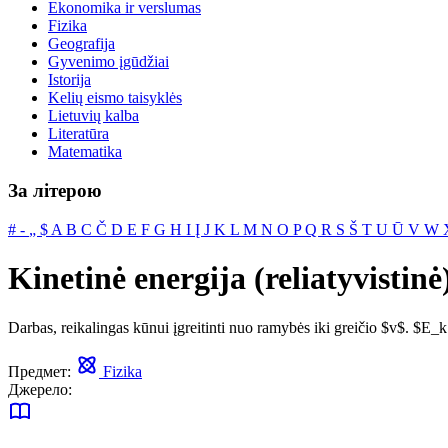
Ekonomika ir verslumas
Fizika
Geografija
Gyvenimo įgūdžiai
Istorija
Kelių eismo taisyklės
Lietuvių kalba
Literatūra
Matematika
За літерою
#
‐
„
$
A
B
C
Č
D
E
F
G
H
I
Į
J
K
L
M
N
O
P
Q
R
S
Š
T
U
Ū
V
W
Kinetinė energija (reliatyvistinė
Darbas, reikalingas kūnui įgreitinti nuo ramybės iki greičio $v$. $E
Предмет:
Fizika
Джерело: