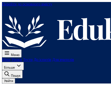
Перейти до основного вмісту
Меню
Ціни
Уроки
Тести
До іспитів
Для вчителів
Більше
Пошук
Увійти