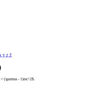
X
Y
Z
Ž
)
_k = (\gamma - 1)mc^2$.