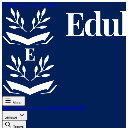
Перейти до основного вмісту
Меню
Ціни
Уроки
Тести
До іспитів
Для вчителів
Більше
Пошук