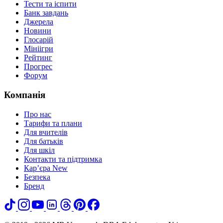
Тести та іспити
Банк завдань
Джерела
Новини
Глосарій
Мініігри
Рейтинг
Прогрес
Форум
Компанія
Про нас
Тарифи та плани
Для вчителів
Для батьків
Для шкіл
Контакти та підтримка
Кар’єра
New
Безпека
Бренд