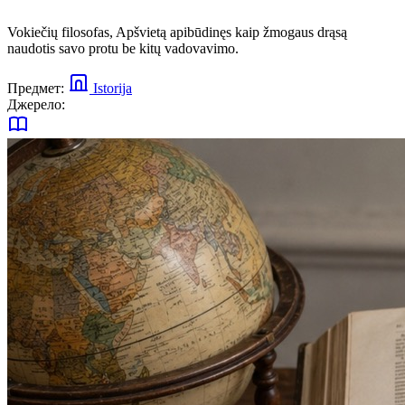
Vokiečių filosofas, Apšvietą apibūdinęs kaip žmogaus drąsą
naudotis savo protu be kitų vadovavimo.
Предмет:
Istorija
Джерело: