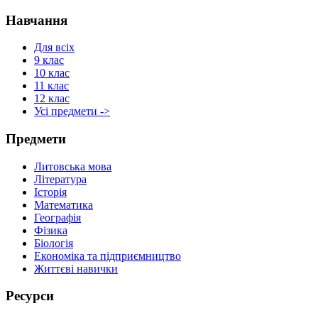
Навчання
Для всіх
9 клас
10 клас
11 клас
12 клас
Усі предмети ->
Предмети
Литовська мова
Література
Історія
Математика
Географія
Фізика
Біологія
Економіка та підприємництво
Життєві навички
Ресурси