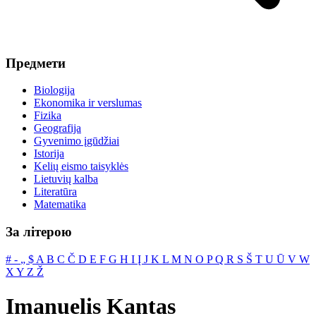
Предмети
Biologija
Ekonomika ir verslumas
Fizika
Geografija
Gyvenimo įgūdžiai
Istorija
Kelių eismo taisyklės
Lietuvių kalba
Literatūra
Matematika
За літерою
#
‐
„
$
A
B
C
Č
D
E
F
G
H
I
Į
J
K
L
M
N
O
P
Q
R
S
Š
T
U
Ū
V
W
X
Y
Z
Ž
Imanuelis Kantas