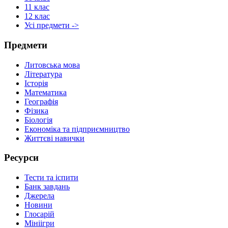
11 клас
12 клас
Усі предмети ->
Предмети
Литовська мова
Література
Історія
Математика
Географія
Фізика
Біологія
Економіка та підприємництво
Життєві навички
Ресурси
Тести та іспити
Банк завдань
Джерела
Новини
Глосарій
Мініігри