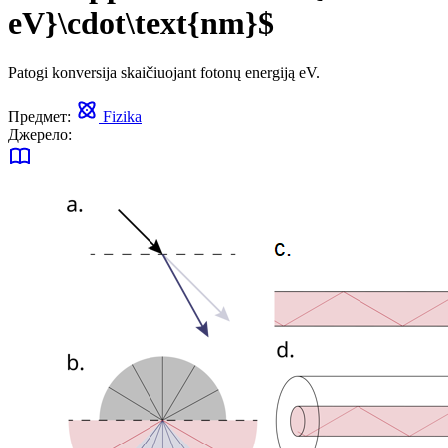
eV}\cdot\text{nm}$
Patogi konversija skaičiuojant fotonų energiją eV.
Предмет:
Fizika
Джерело: