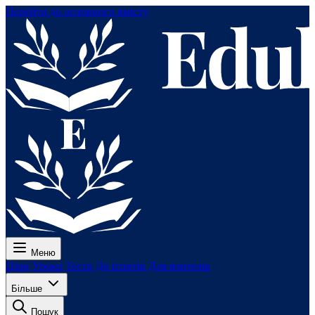
Перейти до основного вмісту
Меню
Ціни
Уроки
Тести
До іспитів
Для вчителів
Більше
Пошук