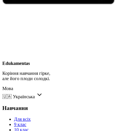
Edukamentas
Коріння навчання гірке,
але його плоди солодкі.
Мова
🇺🇦
Українська
Навчання
Для всіх
9 клас
10 клас