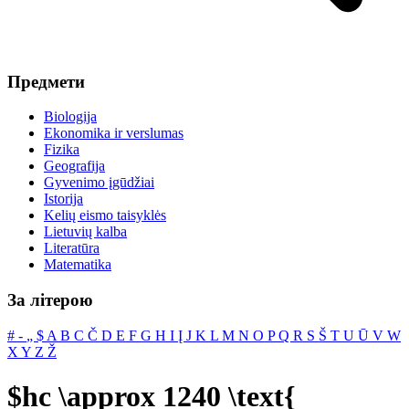
Предмети
Biologija
Ekonomika ir verslumas
Fizika
Geografija
Gyvenimo įgūdžiai
Istorija
Kelių eismo taisyklės
Lietuvių kalba
Literatūra
Matematika
За літерою
#
‐
„
$
A
B
C
Č
D
E
F
G
H
I
Į
J
K
L
M
N
O
P
Q
R
S
Š
T
U
Ū
V
W
X
Y
Z
Ž
$hc \approx 1240 \text{