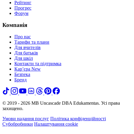
Рейтинг
Прогрес
Форум
Компанія
Про нас
Тарифи та плани
Для вчителів
Для батьків
Для шкіл
Контакти та підтримка
Кар’єра
New
Безпека
Бренд
© 2019 - 2026 MB Uncascade DBA Edukamentas. Усі права
захищено.
Умови надання послуг
Політика конфіденційності
Субобробники
Налаштування cookie