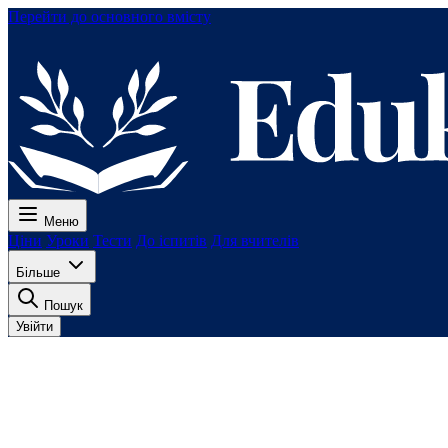
Перейти до основного вмісту
Меню
Ціни
Уроки
Тести
До іспитів
Для вчителів
Більше
Пошук
Увійти