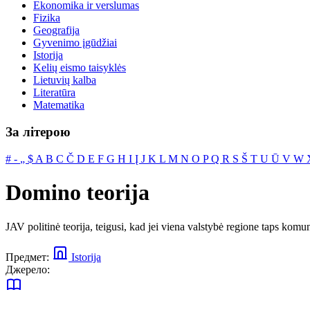
Ekonomika ir verslumas
Fizika
Geografija
Gyvenimo įgūdžiai
Istorija
Kelių eismo taisyklės
Lietuvių kalba
Literatūra
Matematika
За літерою
#
‐
„
$
A
B
C
Č
D
E
F
G
H
I
Į
J
K
L
M
N
O
P
Q
R
S
Š
T
U
Ū
V
W
Domino teorija
JAV politinė teorija, teigusi, kad jei viena valstybė regione taps kom
Предмет:
Istorija
Джерело: