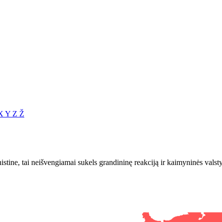
X
Y
Z
Ž
unistine, tai neišvengiamai sukels grandininę reakciją ir kaimyninės vals