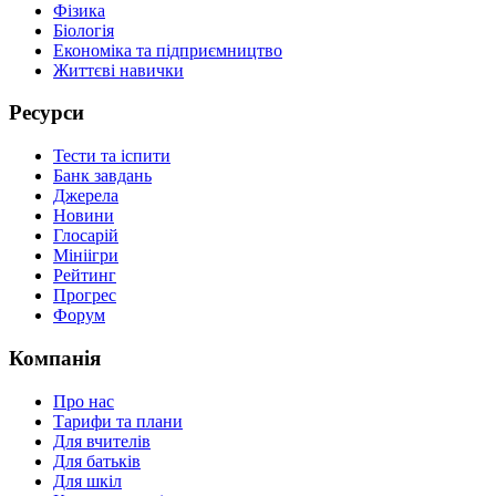
Фізика
Біологія
Економіка та підприємництво
Життєві навички
Ресурси
Тести та іспити
Банк завдань
Джерела
Новини
Глосарій
Мініігри
Рейтинг
Прогрес
Форум
Компанія
Про нас
Тарифи та плани
Для вчителів
Для батьків
Для шкіл