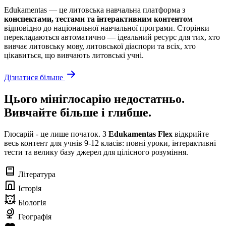
Edukamentas — це литовська навчальна платформа з
конспектами, тестами та інтерактивним контентом
відповідно до національної навчальної програми. Сторінки
перекладаються автоматично — ідеальний ресурс для тих, хто
вивчає литовську мову, литовської діаспори та всіх, хто
цікавиться, що вивчають литовські учні.
Дізнатися більше
Цього мініглосарію недостатньо.
Вивчайте більше і глибше.
Глосарій - це лише початок. З
Edukamentas Flex
відкрийте
весь контент для учнів 9-12 класів: повні уроки, інтерактивні
тести та велику базу джерел для цілісного розуміння.
Література
Історія
Біологія
Географія