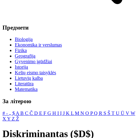
Предмети
Biologija
Ekonomika ir verslumas
Fizika
Geografija
Gyvenimo įgūdžiai
Istorija
Kelių eismo taisyklės
Lietuvių kalba
Literatūra
Matematika
За літерою
#
‐
„
$
A
B
C
Č
D
E
F
G
H
I
Į
J
K
L
M
N
O
P
Q
R
S
Š
T
U
Ū
V
W
X
Y
Z
Ž
Diskriminantas ($D$)