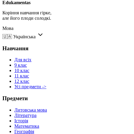
Edukamentas
Коріння навчання гірке,
але його плоди солодкі.
Мова
🇺🇦
Українська
Навчання
Для всіх
9 клас
10 клас
11 клас
12 клас
Усі предмети ->
Предмети
Литовська мова
Література
Історія
Математика
Географія