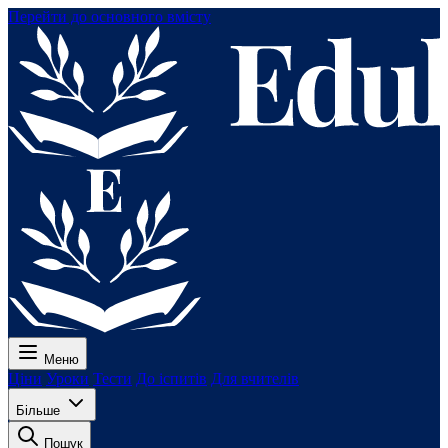
Перейти до основного вмісту
Меню
Ціни
Уроки
Тести
До іспитів
Для вчителів
Більше
Пошук