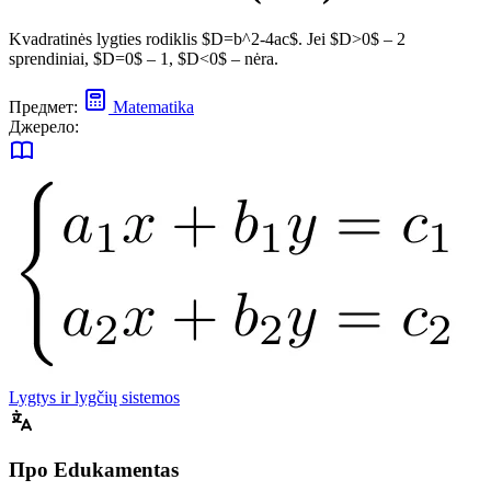
Kvadratinės lygties rodiklis $D=b^2-4ac$. Jei $D>0$ – 2
sprendiniai, $D=0$ – 1, $D<0$ – nėra.
Предмет:
Matematika
Джерело:
Lygtys ir lygčių sistemos
Про Edukamentas