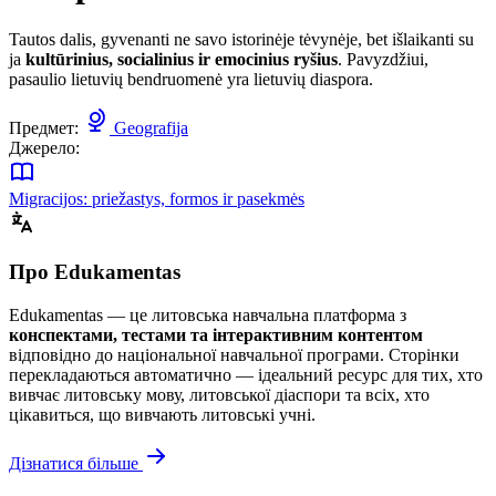
Tautos dalis, gyvenanti ne savo istorinėje tėvynėje, bet išlaikanti su
ja
kultūrinius, socialinius ir emocinius ryšius
. Pavyzdžiui,
pasaulio lietuvių bendruomenė yra lietuvių diaspora.
Предмет:
Geografija
Джерело:
Migracijos: priežastys, formos ir pasekmės
Про Edukamentas
Edukamentas — це литовська навчальна платформа з
конспектами, тестами та інтерактивним контентом
відповідно до національної навчальної програми. Сторінки
перекладаються автоматично — ідеальний ресурс для тих, хто
вивчає литовську мову, литовської діаспори та всіх, хто
цікавиться, що вивчають литовські учні.
Дізнатися більше