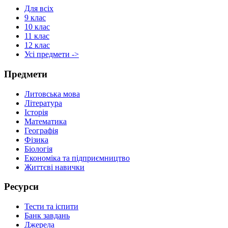
Для всіх
9 клас
10 клас
11 клас
12 клас
Усі предмети ->
Предмети
Литовська мова
Література
Історія
Математика
Географія
Фізика
Біологія
Економіка та підприємництво
Життєві навички
Ресурси
Тести та іспити
Банк завдань
Джерела