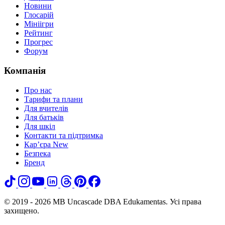
Новини
Глосарій
Мініігри
Рейтинг
Прогрес
Форум
Компанія
Про нас
Тарифи та плани
Для вчителів
Для батьків
Для шкіл
Контакти та підтримка
Кар’єра
New
Безпека
Бренд
© 2019 - 2026 MB Uncascade DBA Edukamentas. Усі права
захищено.