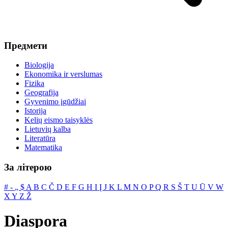
Предмети
Biologija
Ekonomika ir verslumas
Fizika
Geografija
Gyvenimo įgūdžiai
Istorija
Kelių eismo taisyklės
Lietuvių kalba
Literatūra
Matematika
За літерою
#
‐
„
$
A
B
C
Č
D
E
F
G
H
I
Į
J
K
L
M
N
O
P
Q
R
S
Š
T
U
Ū
V
W
X
Y
Z
Ž
Diaspora