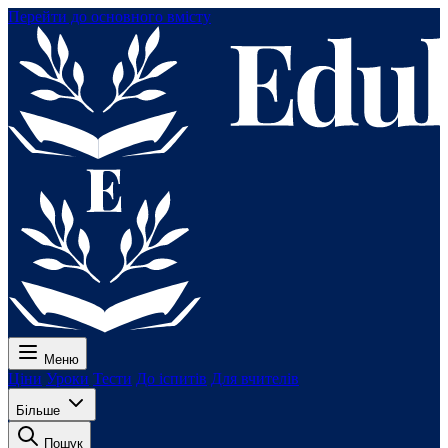
Перейти до основного вмісту
Меню
Ціни
Уроки
Тести
До іспитів
Для вчителів
Більше
Пошук